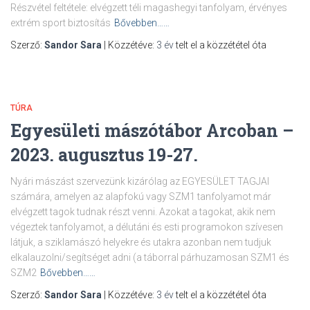
Részvétel feltétele: elvégzett téli magashegyi tanfolyam, érvényes
extrém sport biztosítás
Bővebben……
Szerző:
Sandor Sara
| Közzétéve:
3 év
telt el a közzététel óta
TÚRA
Egyesületi mászótábor Arcoban –
2023. augusztus 19-27.
Nyári mászást szervezünk kizárólag az EGYESÜLET TAGJAI
számára, amelyen az alapfokú vagy SZM1 tanfolyamot már
elvégzett tagok tudnak részt venni. Azokat a tagokat, akik nem
végeztek tanfolyamot, a délutáni és esti programokon szívesen
látjuk, a sziklamászó helyekre és utakra azonban nem tudjuk
elkalauzolni/segítséget adni (a táborral párhuzamosan SZM1 és
SZM2
Bővebben……
Szerző:
Sandor Sara
| Közzétéve:
3 év
telt el a közzététel óta