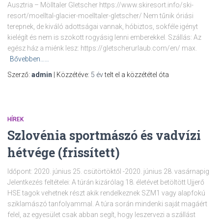
Ausztria – Mölltaler Gletscher https://www.skiresort.info/ski-
resort/moelltal-glacier-moelltaler-gletscher/ Nem tűnik óriási
terepnek, de kiváló adottságai vannak, hóbiztos, sokféle igényt
kielégít és nem is szokott rogyásig lenni emberekkel. Szállás: Az
egész ház a miénk lesz: https://gletscherurlaub.com/en/ max.
Bővebben……
Szerző:
admin
| Közzétéve:
5 év
telt el a közzététel óta
HÍREK
Szlovénia sportmászó és vadvízi
hétvége (frissített)
Időpont: 2020. június 25. csütörtöktől -2020. június 28. vasárnapig
Jelentkezés feltételei: A túrán kizárólag 18. életévet betöltött Ujjerő
HSE tagok vehetnek részt akik rendelkeznek SZM1 vagy alapfokú
sziklamászó tanfolyammal. A túra során mindenki saját magáért
felel, az egyesület csak abban segít, hogy leszervezi a szállást