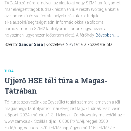
TAGJAI számára, amelyen az alapfokú vagy SZM1 tanfolyamot
már elvégzett tagok tudnak részt venni. A résztvevő tagjainkat a
sziklamászó és via ferrata helyekre és utakra tudjuk
elkalauzolni/segítséget adni információkkal (a táborral
párhuzamosan SZM2 tanfolyamot tartunk ugyanezen a
helyszínen, ugyanezen időtartam alatt). A férőhely
Bővebben……
Szerző:
Sandor Sara
| Közzétéve:
2 év
telt el a közzététel óta
TÚRA
Ujjerő HSE téli túra a Magas-
Tátrában
Téli túrát szervezünk az Egyesület tagjai számára, amelyen a téli
magashegyi tanfolyamot már elvégzett tagok tudnak részt venni.
Időpont: 2024. március 1-3. Helyszín: Zamkovszky-menedékház –
www.zamka.sk Szállás díja: 10.000 Ft/fő/éj, reggeli 3500
Ft/fő/nap, vacsora 5700 Ft/fő/nap, ágynemű 1150 Ft/fő/2 éj