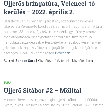
Ujjerős bringatúra, Velencei-tó
kerülés – 2022. április 2.
Szeretettel várunk minden Ujjerőst egy szezonnyitó kellemes
tekerésre a Velencei-tó körül 2022. április 2-án, szombaton! A túra
összesen 33 km lesz, így bőven lesz időnk egy-két helyi terasz
meglátogatására, kihagyhatatlan fagyizásra, frizbizésre, jó
hangulatú beszélgetésekre! Részletekkel a Facebook-eseménynél
jelentkezünk majd! A változtatás jogát fenntartjuk az időjárás és
esetleges COVID-19 korlátozások
Bővebben……
Szerző:
Sandor Sara
| Közzétéve:
4 év
telt el a közzététel óta
TÚRA
Ujjerő Sítábor #2 – Mölltal
Mindenki örvendezzen, lesz megint Ujjerő sítábor! Juhuhúúúúú!
Gyere, jó lesz! Részletek alább: Dátum: 2022. Február 16-20. Síterep: