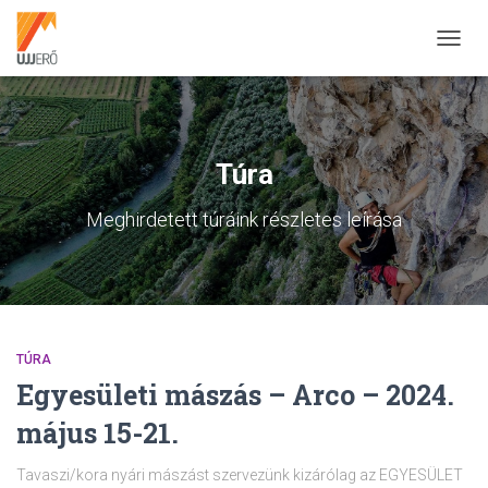
NAVIG
BE-/K
Túra
Meghirdetett túráink részletes leírása
TÚRA
Egyesületi mászás – Arco – 2024.
május 15-21.
Tavaszi/kora nyári mászást szervezünk kizárólag az EGYESÜLET