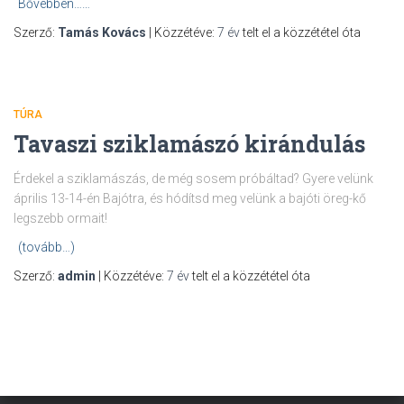
Bővebben……
Szerző:
Tamás Kovács
| Közzétéve:
7 év
telt el a közzététel óta
TÚRA
Tavaszi sziklamászó kirándulás
Érdekel a sziklamászás, de még sosem próbáltad? Gyere velünk
április 13-14-én Bajótra, és hódítsd meg velünk a bajóti öreg-kő
legszebb ormait!
(tovább…)
Szerző:
admin
| Közzétéve:
7 év
telt el a közzététel óta