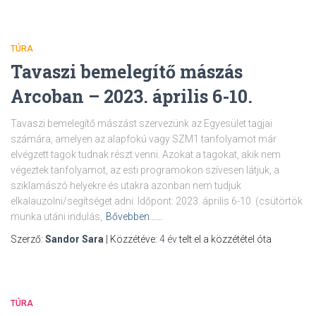
TÚRA
Tavaszi bemelegítő mászás
Arcoban – 2023. április 6-10.
Tavaszi bemelegítő mászást szervezünk az Egyesület tagjai
számára, amelyen az alapfokú vagy SZM1 tanfolyamot már
elvégzett tagok tudnak részt venni. Azokat a tagokat, akik nem
végeztek tanfolyamot, az esti programokon szívesen látjuk, a
sziklamászó helyekre és utakra azonban nem tudjuk
elkalauzolni/segítséget adni. Időpont: 2023. április 6-10. (csütörtök
munka utáni indulás,
Bővebben……
Szerző:
Sandor Sara
| Közzétéve:
4 év
telt el a közzététel óta
TÚRA