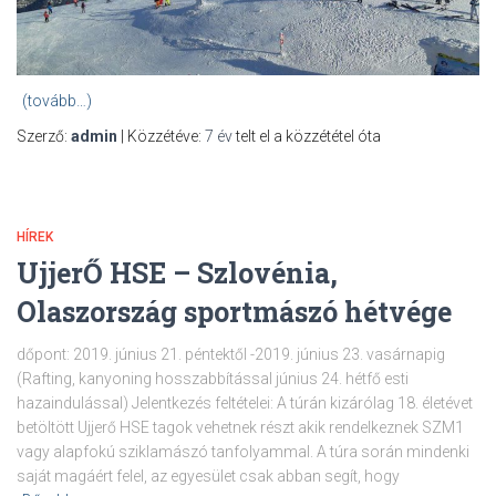
(tovább…)
Szerző:
admin
| Közzétéve:
7 év
telt el a közzététel óta
HÍREK
UjjerŐ HSE – Szlovénia,
Olaszország sportmászó hétvége
dőpont: 2019. június 21. péntektől -2019. június 23. vasárnapig
(Rafting, kanyoning hosszabbítással június 24. hétfő esti
hazaindulással) Jelentkezés feltételei: A túrán kizárólag 18. életévet
betöltött Ujjerő HSE tagok vehetnek részt akik rendelkeznek SZM1
vagy alapfokú sziklamászó tanfolyammal. A túra során mindenki
saját magáért felel, az egyesület csak abban segít, hogy