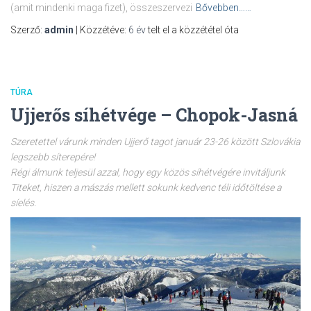
(amit mindenki maga fizet), összeszervezi
Bővebben……
Szerző:
admin
| Közzétéve:
6 év
telt el a közzététel óta
TÚRA
Ujjerős síhétvége – Chopok-Jasná
Szeretettel várunk minden Ujjerő tagot január 23-26 között Szlovákia
legszebb síterepére!
Régi álmunk teljesül azzal, hogy egy közös síhétvégére invitáljunk
Titeket, hiszen a mászás mellett sokunk kedvenc téli időtöltése a
síelés.