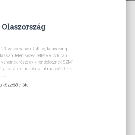
 Olaszország
s 23. vasárnapig (Rafting, kanyoning
ssal) Jelentkezés feltételei: A túrán
ok vehetnek részt akik rendelkeznek SZM1
ra során mindenki saját magáért felel,
n……
 a közzététel óta