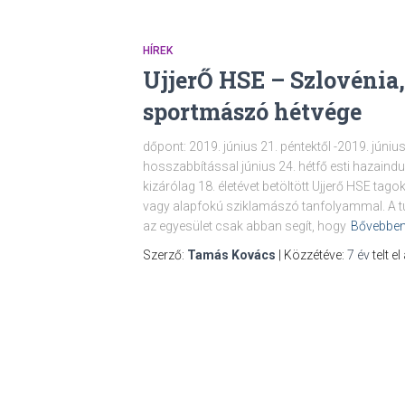
HÍREK
UjjerŐ HSE – Szlovénia,
sportmászó hétvége
dőpont: 2019. június 21. péntektől -2019. júniu
hosszabbítással június 24. hétfő esti hazaindulá
kizárólag 18. életévet betöltött Ujjerő HSE tag
vagy alapfokú sziklamászó tanfolyammal. A tú
az egyesület csak abban segít, hogy
Bővebbe
Szerző:
Tamás Kovács
| Közzétéve:
7 év
telt el