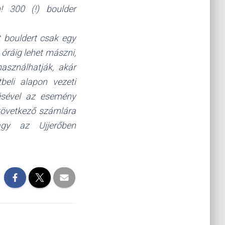
! 300 (!) boulder
t bouldert csak egy
óráig lehet mászni,
asználhatják, akár
beli alapon vezeti
ésével az esemény
 következő számlára
agy az Ujjerőben