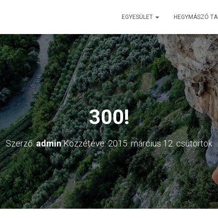
EGYESÜLET
HEGYMÁSZÓ T
300!
Szerző:
admin
Közzétéve:
2015. március 12. csütörtök