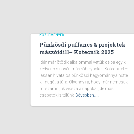
KÖZLEMÉNYEK
Pünkösdi puffancs & projektek
mászóidill– Kotecnik 2025
Idén már ötödik alkalommal vettük célba egyik
kedvenc szlovén mászóhelyünket, Kotecniket –
lassan hivatalos pünkösdi hagyománnyá nőtte
ki magát a túra. Olyannyira, hogy már nemcsak
mi számoljuk vissza a napokat, de más
csapatok is tőlünk
Bővebben...…