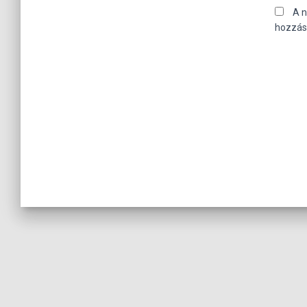
A 
hozzás