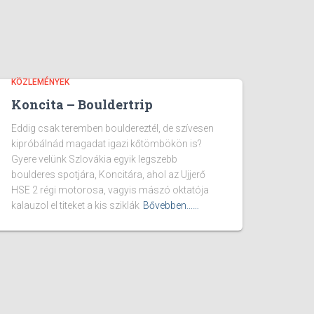
KÖZLEMÉNYEK
Koncita – Bouldertrip
Eddig csak teremben bouldereztél, de szívesen
kipróbálnád magadat igazi kőtömbökön is?
Gyere velünk Szlovákia egyik legszebb
boulderes spotjára, Koncitára, ahol az Ujjerő
HSE 2 régi motorosa, vagyis mászó oktatója
kalauzol el titeket a kis sziklák
Bővebben...…