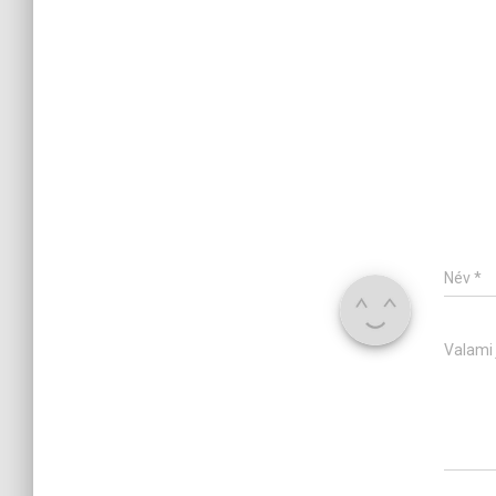
Név
*
Valami 