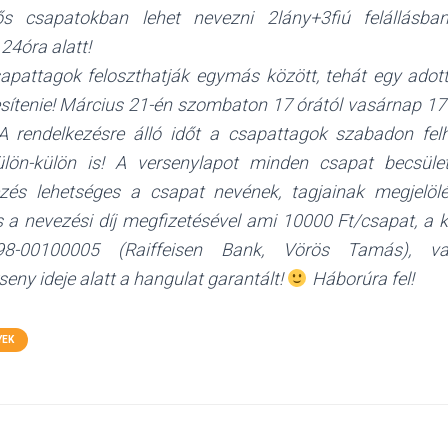
s csapatokban lehet nevezni 2lány+3fiú felállásban
4óra alatt!
apattagok feloszthatják egymás között, tehát egy adot
esítenie! Március 21-én szombaton 17 órától vasárnap 17 
 rendelkezésre álló időt a csapattagok szabadon felh
ülön-külön is! A versenylapot minden csapat becsület
zés lehetséges a csapat nevének, tagjainak megjelöl
 és a nevezési díj megfizetésével ami 10000 Ft/csapat, a
98-00100005 (Raiffeisen Bank, Vörös Tamás), v
eny ideje alatt a hangulat garantált!
Háborúra fel!
YEK