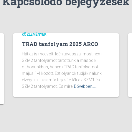
Kapcsolódó bejegyzések
KÖZLEMÉNYEK
TRAD tanfolyam 2025 ARCO
Hát ez is megvolt. Idén tavasszal most nem
SZM2 tanfolyamot tartottunk a második
otthonunkban, hanem TRAD tanfolyamot
május 1-4 között. Ezt olyanok tudják nálunk
elvégezni, akik már teljesítették az SZM1 és
SZM2 tanfolyamot. És mire
Bővebben...…