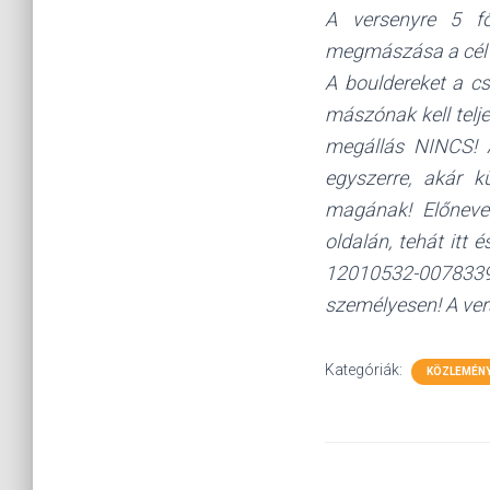
A versenyre 5 fő
megmászása a cél 2
A bouldereket a cs
mászónak kell telj
megállás NINCS! A
egyszerre, akár k
magának! Előneve
oldalán, tehát itt
12010532-007833
személyesen! A vers
Kategóriák:
KÖZLEMÉN