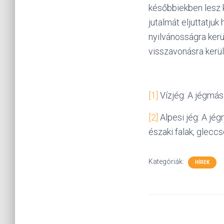
későbbiekben lesz 
jutalmát eljuttatju
nyilvánosságra kerü
visszavonásra kerül
[1]
Vízjég: A jégmás
[2]
Alpesi jég: A jé
északi falak, gleccs
Kategóriák:
HÍREK