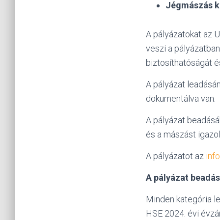
Jégmászás k
A pályázatokat az U
veszi a pályázatban
biztosíthatóságát 
A pályázat leadásán
dokumentálva van.
A pályázat beadás
és a mászást igazol
A pályázatot az
inf
A
pályázat beadás
Minden kategória le
HSE 2024. évi évzá