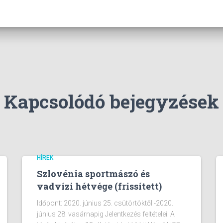
Kapcsolódó bejegyzések
HÍREK
Szlovénia sportmászó és
vadvízi hétvége (frissített)
Időpont: 2020. június 25. csütörtöktől -2020.
június 28. vasárnapig Jelentkezés feltételei: A