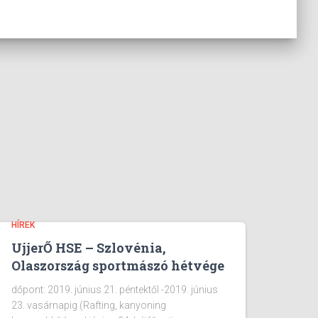
HÍREK
UjjerŐ HSE – Szlovénia,
Olaszország sportmászó hétvége
dőpont: 2019. június 21. péntektől -2019. június
23. vasárnapig (Rafting, kanyoning