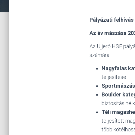
Pályázati felhívás
Az év mászása 20
Az Ujjerő HSE pályá
számára!
Nagyfalas ka
teljesítése.
Sportmászás 
Boulder kate
biztosítás nélk
Téli magashe
teljesített mag
több kötélhos