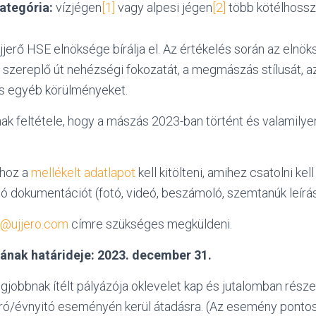
ategória:
vízjégen
[1]
vagy alpesi jégen
[2]
több kötélhossza
jjerő HSE elnöksége bírálja el. Az értékelés során az elnö
 szereplő út nehézségi fokozatát, a megmászás stílusát, az
és egyéb körülményeket.
ak feltétele, hogy a mászás 2023-ban történt és valamily
ához a
mellékelt adatlapot
kell kitölteni, amihez csatolni kel
ó dokumentációt (fotó, videó, beszámoló, szemtanúk leírás
o@ujjero.com
címre szükséges megküldeni.
ának határideje: 2023. december 31.
gjobbnak ítélt pályázója oklevelet kap és jutalomban részes
ró/évnyitó eseményén kerül átadásra. (Az esemény ponto