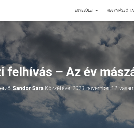
EGYESÜLET
HEGYMÁSZÓ T
i felhívás – Az év más
erző:
Sandor Sara
Közzétéve:
2023. november 12. vasár