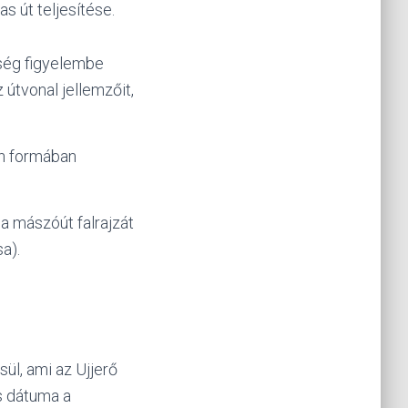
s út teljesítése.
kség figyelembe
 útvonal jellemzőit,
en formában
l a mászóút falrajzát
a).
ül, ami az Ujjerő
s dátuma a