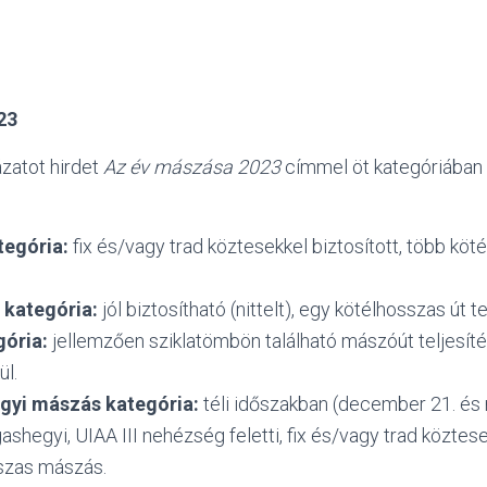
23
zatot hirdet
Az év mászása 2023
címmel öt kategóriában 
tegória:
fix és/vagy trad köztesekkel biztosított, több köt
kategória:
jól biztosítható (nittelt), egy kötélhosszas út te
gória:
jellemzően sziklatömbön található mászóút teljesít
ül.
gyi mászás kategória:
téli időszakban (december 21. és 
ashegyi, UIAA III nehézség feletti, fix és/vagy trad köztese
szas mászás.