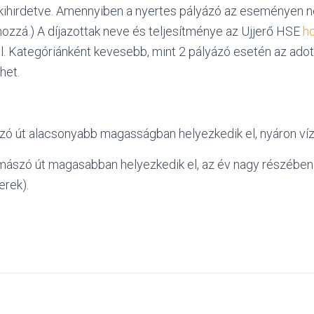
kihirdetve. Amennyiben a nyertes pályázó az eseményen n
k hozzá.) A díjazottak neve és teljesítménye az Ujjerő HSE
h
l. Kategóriánként kevesebb, mint 2 pályázó esetén az adot
het.
zó út alacsonyabb magasságban helyezkedik el, nyáron víz
gmászó út magasabban helyezkedik el, az év nagy részében 
erek).