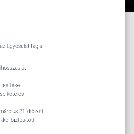
az Egyesület tagjai
élhosszas út
ljesítése.
ése köteles
március 21.) között
kkel biztosított,