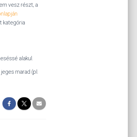
em vesz részt, a
onlapján
t kategória
eséssé alakul.
jeges marad (pl.