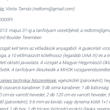
je:
Vörös Tamás (redtomi@gmail.com)
0000Ft
013. május 31-ig a tanfolyam vezetőjénél, a redtomi@gma
jjerő Boulder Teremben
zsgát kell tenni az előadások anyagából. A gyakorlati vizs
zsga, a 10 előlmászott kötélhossz (legalább UIAA III) és a 
leti oktató javaslata. A vizsgát a Magyar Hegymászó Okt
ősítik. A tanfolyam illeszkedik a MHOK vizsgarendszerébe
séges technikai felszerelések:
egészkötél (páronként); he
 csavaros karabiner; 5 db sima karabiner; 1 db bátorság;
0 cm-es varrott heveder; 2 db 120 cm-es varrott heveder;
idő (páronként); 5-6 mm-es kevlár, vagy dynema kötél 1×1
iend; 1 db hex; 1 db tricam; biztosító eszköz (lapka, revers