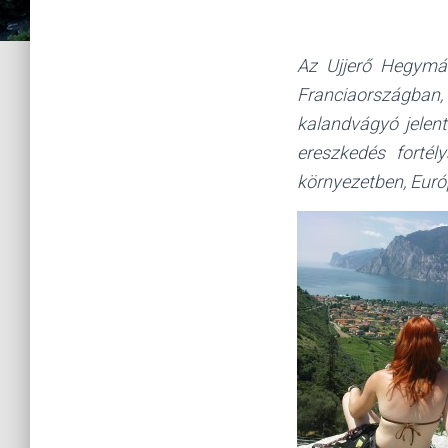
Az Ujjerő Hegymás
Franciaországban
kalandvágyó jelent
ereszkedés fortél
környezetben, Európ