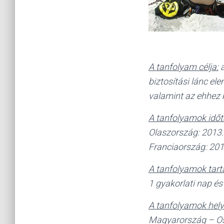
A tanfolyam célja:
a
biztosítási lánc el
valamint az ehhez 
A tanfolyamok időt
Olaszország: 2013. 
Franciaország: 2013
A tanfolyamok tart
1 gyakorlati nap és
A tanfolyamok hely
Magyarország – O