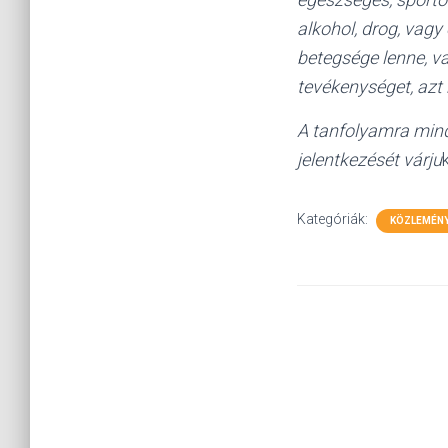
alkohol, drog, vagy
betegsége lenne, v
tevékenységet, azt 
A tanfolyamra minde
jelentkezését várju
k
Kategóriák:
KÖZLEMÉN