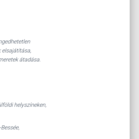
ngedhetetlen
elsajátítása,
meretek átadása.
lföldi helyszíneken,
-Bessée,