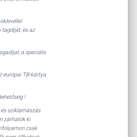
oklevéllel
tagdíját, és az
sgadíjat, a speciális
z európai TB-kártya
ehetőség !
- és sziklamászás
m zárhatók ki
tanfolyamon csak
ők nem állhatnak