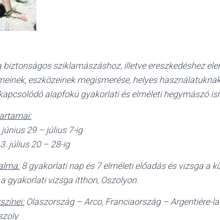
 biztonságos sziklamászáshoz, illetve ereszkedéshez ele
emeinek, eszközeinek megismerése, helyes használatuknak 
kapcsolódó alapfokú gyakorlati és elméleti hegymászó is
artamai:
június 29 – július 7-ig
. július 20 – 28-ig
alma:
8 gyakorlati nap és 7 elméleti előadás és vizsga a kü
 a gyakorlati vizsga itthon, Oszolyon.
színei:
Olaszország – Arco, Franciaország – Argentiére-la
szoly