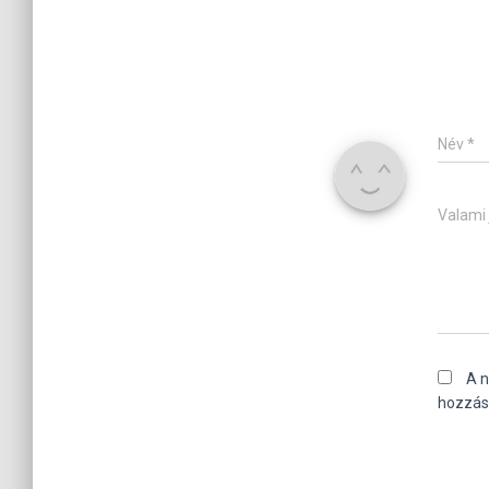
Név
*
Valami 
A 
hozzás