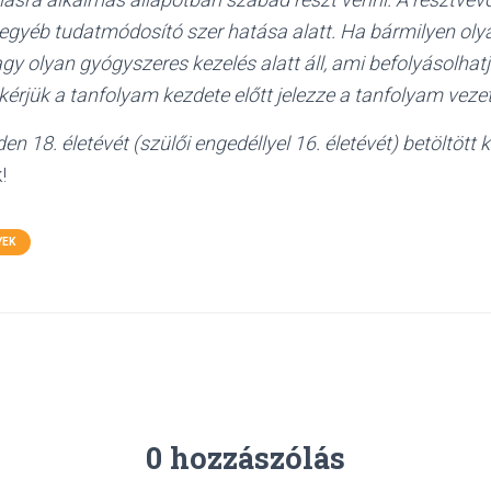
 egyéb tudatmódosító szer hatása alatt. Ha bármilyen olya
agy olyan gyógyszeres kezelés alatt áll, ami befolyásolha
kérjük a tanfolyam kezdete előtt jelezze a tanfolyam veze
n 18. életévét (szülői engedéllyel 16. életévét) betöltött
!
YEK
0 hozzászólás