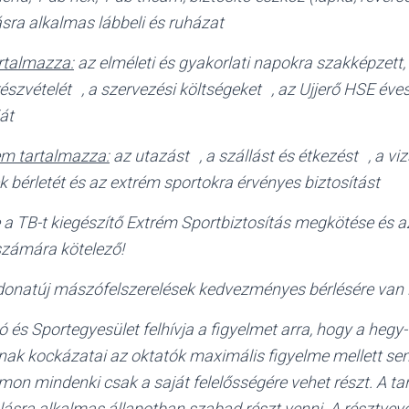
sra alkalmas lábbeli és ruházat
artalmazza:
az elméleti és gyakorlati napokra szakképzett, 
észvételét , a szervezési költségeket , az Ujjerő HSE éves 
át
em tartalmazza:
az utazást , a szállást és étkezést , a viz
 bérletét és az extrém sportokra érvényes biztosítást
e a TB-t kiegészítő Extrém Sportbiztosítás megkötése és a
számára kötelező!
donatúj mászófelszerelések kedvezményes bérlésére van l
és Sportegyesület felhívja a figyelmet arra, hogy a hegy
nnak kockázatai az oktatók maximális figyelme mellett se
amon mindenki csak a saját felelősségére vehet részt. A 
lásra alkalmas állapotban szabad részt venni. A résztvev