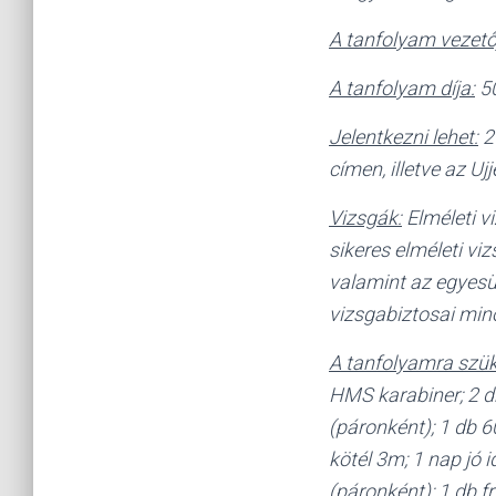
A tanfolyam vezető
A tanfolyam díja:
5
Jelentkezni lehet:
2
címen, illetve az U
Vizsgák:
Elméleti vi
sikeres elméleti vi
valamint az egyesü
vizsgabiztosai min
A tanfolyamra szük
HMS karabiner; 2 db
(páronként); 1 db 6
kötél 3m; 1 nap jó 
(páronként); 1 db fr