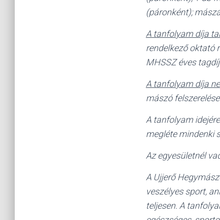
(páronként); mászá
A tanfolyam díja t
rendelkező oktató r
MHSSZ éves tagdíj
A tanfolyam díja n
mászó felszerelések
A tanfolyam idejér
megléte mindenki 
Az egyesületnél va
A Ujjerő Hegymászó 
veszélyes sport, a
teljesen. A tanfoly
egészséges, sporto