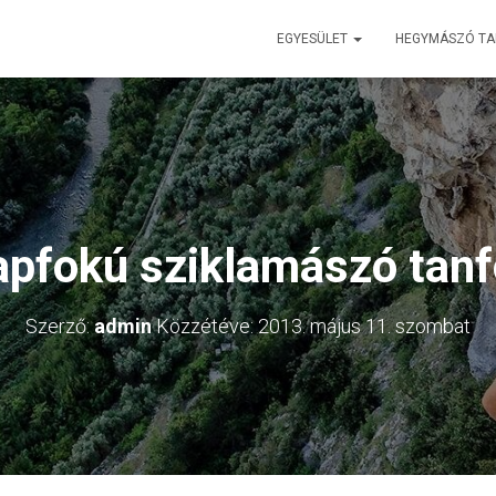
EGYESÜLET
HEGYMÁSZÓ T
lapfokú sziklamászó tan
Szerző:
admin
Közzétéve:
2013. május 11. szombat