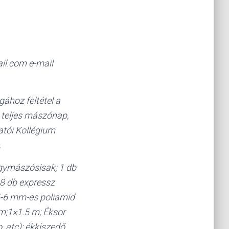
il.com e-mail
gához feltétel a
6 teljes mászónap,
atói Kollégium
.
gymászósisak; 1 db
 8 db expressz
 5-6 mm-es poliamid
 m;1×1.5 m; Éksor
o, atc); ékkiszedő