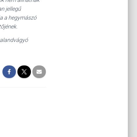
n jellegű
tja a hegymászó
tőjének.
 kalandvágyó