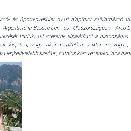
zó- és Sportegyesület nyári alapfokú sziklamászó ta
, Argentiére-la-Bessée-ben és Olaszországban, Arco-
kezését várjuk, aki szeretné elsajátítani a biztonságos 
yait kiépített, vagy akár kiépítetlen sziklán mozogva
a legkedveltebb szikláin, fiatalos környezetben, laza han