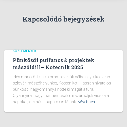
Kapcsolódó bejegyzések
KÖZLEMÉNYEK
Pünkösdi puffancs & projektek
mászóidill– Kotecnik 2025
Idén már ötödik alkalommal vettük célba egyik kedvenc
szlovén mászóhelyünket, Kotecniket – lassan hivatalos
pünkösdi hagyománnyá nőtte ki magát a túra.
Olyannyira, hogy már nemcsak mi számoljuk vissza a
napokat, de más csapatok is tőlünk
Bővebben...…