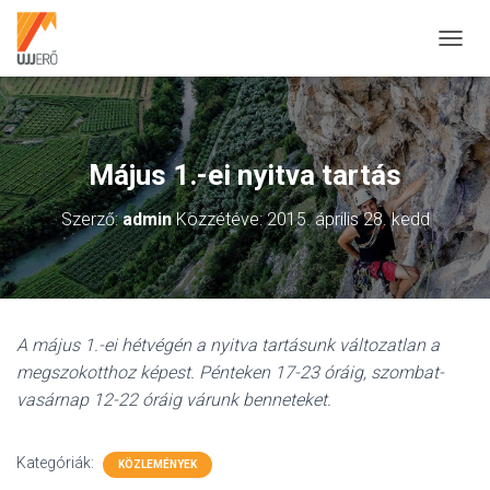
N
A
V
I
G
Á
Május 1.-ei nyitva tartás
C
I
Szerző:
admin
Közzétéve:
2015. április 28. kedd
Ó
B
E
-
/
K
A május 1.-ei hétvégén a nyitva tartásunk változatlan a
I
K
megszokotthoz képest. Pénteken 17-23 óráig, szombat-
A
vasárnap 12-22 óráig várunk benneteket.
P
C
S
Kategóriák:
KÖZLEMÉNYEK
O