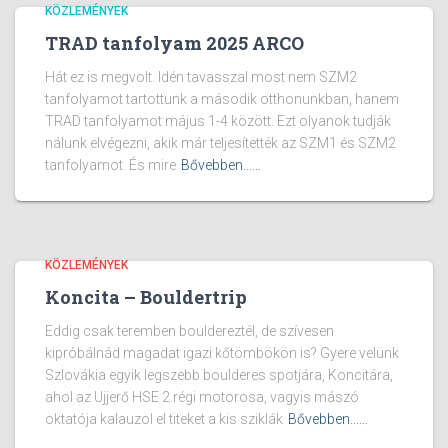
KÖZLEMÉNYEK
TRAD tanfolyam 2025 ARCO
Hát ez is megvolt. Idén tavasszal most nem SZM2
tanfolyamot tartottunk a második otthonunkban, hanem
TRAD tanfolyamot május 1-4 között. Ezt olyanok tudják
nálunk elvégezni, akik már teljesítették az SZM1 és SZM2
tanfolyamot. És mire
Bővebben...…
KÖZLEMÉNYEK
Koncita – Bouldertrip
Eddig csak teremben bouldereztél, de szívesen
kipróbálnád magadat igazi kőtömbökön is? Gyere velünk
Szlovákia egyik legszebb boulderes spotjára, Koncitára,
ahol az Ujjerő HSE 2 régi motorosa, vagyis mászó
oktatója kalauzol el titeket a kis sziklák
Bővebben...…