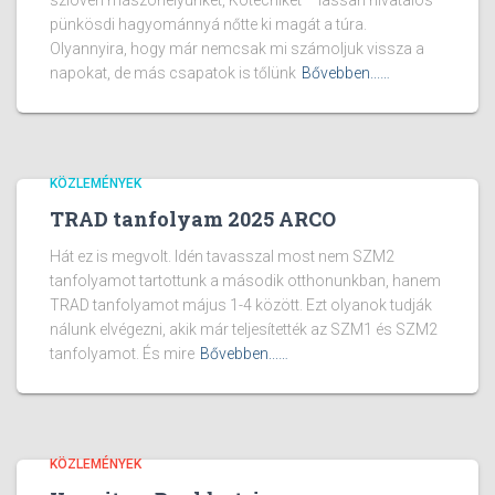
szlovén mászóhelyünket, Kotecniket – lassan hivatalos
pünkösdi hagyománnyá nőtte ki magát a túra.
Olyannyira, hogy már nemcsak mi számoljuk vissza a
napokat, de más csapatok is tőlünk
Bővebben...…
KÖZLEMÉNYEK
TRAD tanfolyam 2025 ARCO
Hát ez is megvolt. Idén tavasszal most nem SZM2
tanfolyamot tartottunk a második otthonunkban, hanem
TRAD tanfolyamot május 1-4 között. Ezt olyanok tudják
nálunk elvégezni, akik már teljesítették az SZM1 és SZM2
tanfolyamot. És mire
Bővebben...…
KÖZLEMÉNYEK