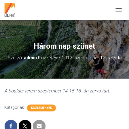
N
A
V
I
G
Á
Három nap szünet
C
I
Szerző:
admin
Közzétéve:
2012. szeptember 12. szerda
Ó
B
E
-
/
K
A boulder terem szeptember 14-15-16.-án zárva tart.
I
K
A
Kategóriák:
P
KÖZLEMÉNYEK
C
S
O