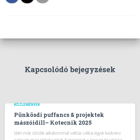
L
Á
S
A
Kapcsolódó bejegyzések
KÖZLEMÉNYEK
Pünkösdi puffancs & projektek
mászóidill– Kotecnik 2025
Idén már ötödik alkalommal vettük célba egyik kedvenc