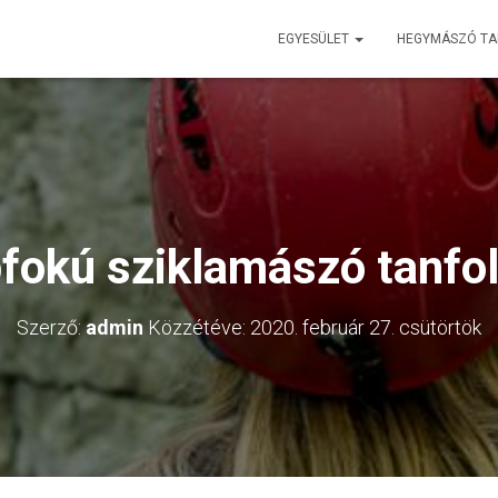
EGYESÜLET
HEGYMÁSZÓ T
pfokú sziklamászó tanf
Szerző:
admin
Közzétéve:
2020. február 27. csütörtök