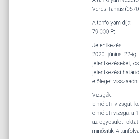
Vörös Tamás (0670
A tanfolyam díja:
79 000 Ft
Jelentkezés:
2020. június 22-ig
jelentkezéseket, cs
jelentkezési határi
előleget visszaadni
Vizsgák:
Elméleti vizsgát k
elméleti vizsga, a 
az egyesületi okta
minősítik. A tanfo