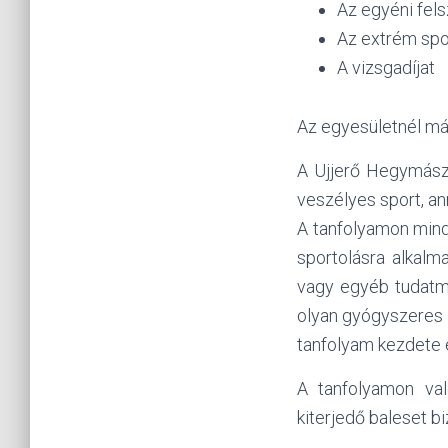
Az egyéni fels
Az extrém spo
A vizsgadíjat
Az egyesületnél má
A Ujjerő Hegymászó
veszélyes sport, an
A tanfolyamon mind
sportolásra alkalm
vagy egyéb tudatmó
olyan gyógyszeres k
tanfolyam kezdete e
A tanfolyamon val
kiterjedő baleset bi