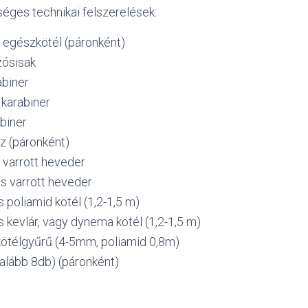
éges technikai felszerelések:
 egészkötél (páronként)
ósisak
biner
 karabiner
biner
z (páronként)
 varrott heveder
s varrott heveder
poliamid kötél (1,2-1,5 m)
kevlár, vagy dynema kötél (1,2-1,5 m)
kötélgyűrű (4-5mm, poliamid 0,8m)
alább 8db) (páronként)