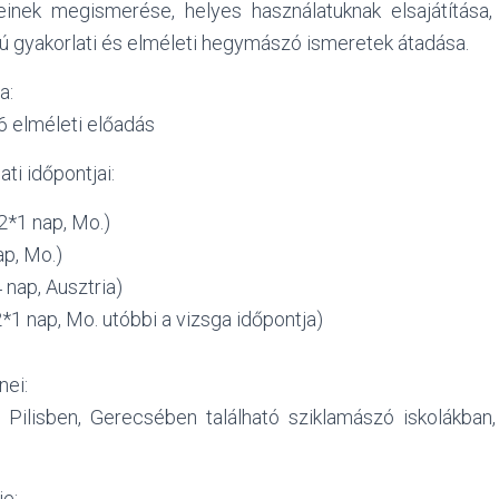
einek megismerése, helyes használatuknak elsajátítása,
ú gyakorlati és elméleti hegymászó ismeretek átadása.
a:
 6 elméleti előadás
ti időpontjai:
2*1 nap, Mo.)
ap, Mo.)
 nap, Ausztria)
2*1 nap, Mo. utóbbi a vizsga időpontja)
nei:
Pilisben, Gerecsében található sziklamászó iskolákban, 
je: