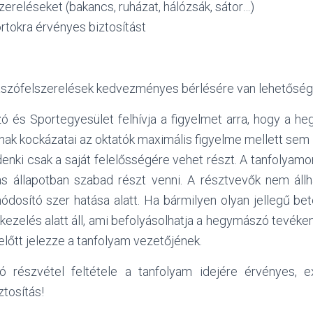
zereléseket (bakancs, ruházat, hálózsák, sátor…)
rtokra érvényes biztosítást
szófelszerelések kedvezményes bérlésére van lehetőség
 és Sportegyesület felhívja a figyelmet arra, hogy a he
nak kockázatai az oktatók maximális figyelme mellett sem z
enki csak a saját felelősségére vehet részt. A tanfolyam
as állapotban szabad részt venni. A résztvevők nem állha
dosító szer hatása alatt. Ha bármilyen olyan jellegű be
ezelés alatt áll, ami befolyásolhatja a hegymászó tevéken
lőtt jelezze a tanfolyam vezetőjének.
ó részvétel feltétele a tanfolyam idejére érvényes, e
ztosítás!