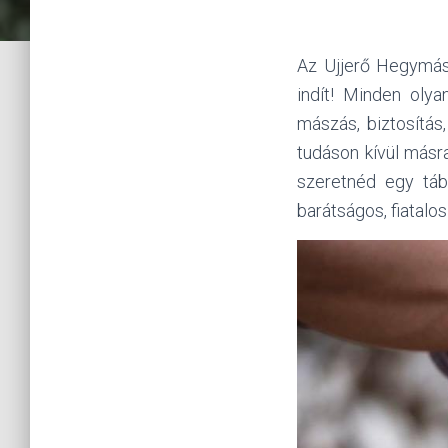
Az Ujjerő Hegymász
indít! Minden olya
mászás, biztosítás,
tudáson kívül másra
szeretnéd egy táb
barátságos, fiatalos