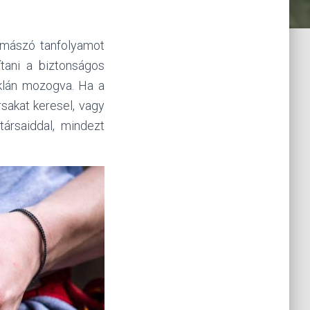
lamászó tanfolyamot
ítani a biztonságos
ziklán mozogva. Ha a
rsakat keresel, vagy
ársaiddal, mindezt