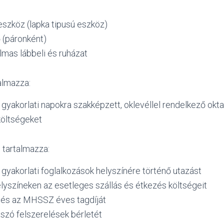
eszköz (lapka tipusú eszköz)
 (páronként)
lmas lábbeli és ruházat
talmazza:
 gyakorlati napokra szakképzett, oklevéllel rendelkező okta
költségeket
m tartalmazza:
 gyakorlati foglalkozások helyszínére történő utazást
elyszíneken az esetleges szállás és étkezés költségeit
 és az MHSSZ éves tagdíját
szó felszerelések bérletét