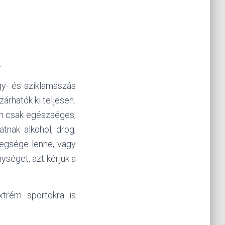
.
gy- és sziklamászás
árhatók ki teljesen.
on csak egészséges,
tnak alkohol, drog,
tegsége lenne, vagy
ységet, azt kérjük a
xtrém sportokra is