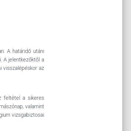
n. A határidő utáni
. A jelentkezőktől a
ni visszalépéskor az
 feltétel a sikeres
s mászónap, valamint
gium vizsgabiztosai