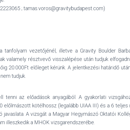
2223065 ; tamas.voros@gravitybudapest.com)
 a tanfolyam vezetőjénél, illetve a Gravity Boulder Barba
ak valamely résztvevő visszalépése után tudjuk elfogadni
dőig 20.000Ft előleget kérünk. A jelentkezési határidő utá
 nem tudjuk.
ell tenni az előadások anyagából. A gyakorlati vizsgához
10 előlmászott kötélhossz (legalább UIAA III) és a 6 telje
tó javaslata. A vizsgát a Magyar Hegymászó Oktatói Kollé
lyam illeszkedik a MHOK vizsgarendszerébe.