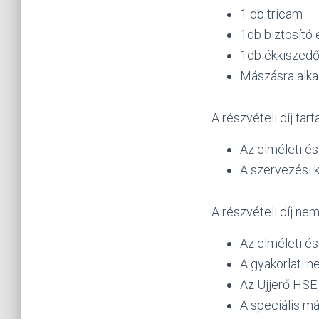
1 db tricam
1db biztosító 
1db ékkiszedő
Mászásra alka
A részvételi díj tar
Az elméleti és
A szervezési 
A részvételi díj ne
Az elméleti és
A gyakorlati h
Az Ujjerő HSE
A speciális má