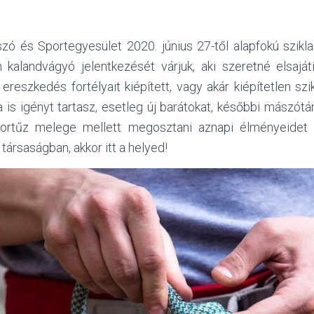
ó és Sportegyesület 2020. június 27-től alapfokú szik
n kalandvágyó jelentkezését várjuk, aki szeretné elsaját
 ereszkedés fortélyait kiépített, vagy akár kiépítetlen s
 is igényt tartasz, esetleg új barátokat, későbbi mászótá
ortűz melege mellett megosztani aznapi élményeidet t
 társaságban, akkor itt a helyed!