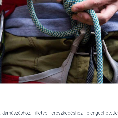
klamászáshoz, illetve ereszkedéshez elengedhetetle