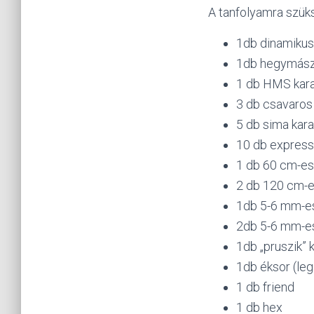
A tanfolyamra szüks
1db dinamikus
1db hegymász
1 db HMS kara
3 db csavaros
5 db sima kara
10 db express
1 db 60 cm-es
2 db 120 cm-e
1db 5-6 mm-es 
2db 5-6 mm-es 
1db „pruszik” 
1db éksor (leg
1 db friend
1 db hex