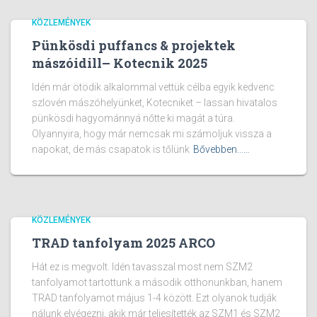
KÖZLEMÉNYEK
Pünkösdi puffancs & projektek
mászóidill– Kotecnik 2025
Idén már ötödik alkalommal vettük célba egyik kedvenc
szlovén mászóhelyünket, Kotecniket – lassan hivatalos
pünkösdi hagyománnyá nőtte ki magát a túra.
Olyannyira, hogy már nemcsak mi számoljuk vissza a
napokat, de más csapatok is tőlünk
Bővebben...…
KÖZLEMÉNYEK
TRAD tanfolyam 2025 ARCO
Hát ez is megvolt. Idén tavasszal most nem SZM2
tanfolyamot tartottunk a második otthonunkban, hanem
TRAD tanfolyamot május 1-4 között. Ezt olyanok tudják
nálunk elvégezni, akik már teljesítették az SZM1 és SZM2