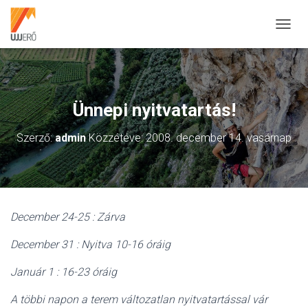
N
A
V
I
G
Á
Ünnepi nyitvatartás!
C
I
Szerző:
admin
Közzétéve:
2008. december 14. vasárnap
Ó
B
E
-
/
K
December 24-25 : Zárva
I
K
December 31 : Nyitva 10-16 óráig
A
P
C
Január 1 : 16-23 óráig
S
O
A többi napon a terem változatlan nyitvatartással vár