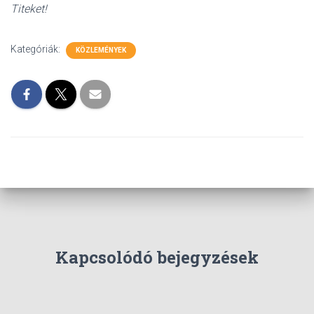
L
Titeket!
Á
S
A
Kategóriák:
KÖZLEMÉNYEK
Kapcsolódó bejegyzések