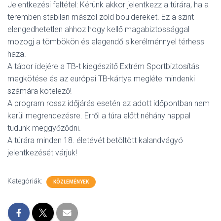
Jelentkezési feltétel: Kérünk akkor jelentkezz a túrára, ha a
teremben stabilan mászol zöld bouldereket. Ez a szint
elengedhetetlen ahhoz hogy kellő magabiztossággal
mozogj a tömbökön és elegendő sikerélménnyel térhess
haza.
A tábor idejére a TB-t kiegészítő Extrém Sportbiztosítás
megkötése és az európai TB-kártya megléte mindenki
számára kötelező!
A program rossz időjárás esetén az adott időpontban nem
kerül megrendezésre. Erről a túra előtt néhány nappal
tudunk meggyőződni.
A túrára minden 18. életévét betöltött kalandvágyó
jelentkezését várjuk!
Kategóriák:
KÖZLEMÉNYEK