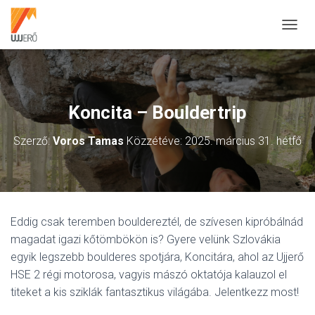
N
A
V
I
G
Á
Koncita – Bouldertrip
C
I
Szerző:
Voros Tamas
Közzétéve:
2025. március 31. hétfő
Ó
B
E
-
/
K
Eddig csak teremben bouldereztél, de szívesen kipróbálnád
I
K
magadat igazi kőtömbökön is? Gyere velünk Szlovákia
A
egyik legszebb boulderes spotjára, Koncitára, ahol az Ujjerő
P
HSE 2 régi motorosa, vagyis mászó oktatója kalauzol el
C
S
titeket a kis sziklák fantasztikus világába. Jelentkezz most!
O