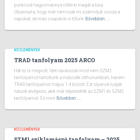
pünkösdi hagyománnyá nőtte ki magát a túra.
Olyannyira, hogy már nemcsak mi számoljuk vissza a
napokat, de más csapatok is tőlünk
Bővebben...…
KÖZLEMÉNYEK
TRAD tanfolyam 2025 ARCO
Hát ez is megvolt. Idén tavasszal most nem SZM2
tanfolyamot tartottunk a második otthonunkban, hanem
TRAD tanfolyamot május 1-4 között. Ezt olyanok tudják
nálunk elvégezni, akik már teljesítették az SZM1 és SZM2
tanfolyamot. És mire
Bővebben...…
KÖZLEMÉNYEK
SZM1 sziklamászó tanfolyam – 2025