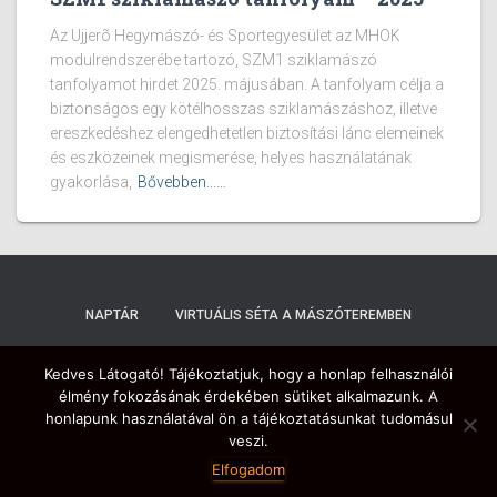
Az Ujjerõ Hegymászó- és Sportegyesület az MHOK
modulrendszerébe tartozó, SZM1 sziklamászó
tanfolyamot hirdet 2025. májusában. A tanfolyam célja a
biztonságos egy kötélhosszas sziklamászáshoz, illetve
ereszkedéshez elengedhetetlen biztosítási lánc elemeinek
és eszközeinek megismerése, helyes használatának
gyakorlása,
Bővebben...…
NAPTÁR
VIRTUÁLIS SÉTA A MÁSZÓTEREMBEN
MÁSZÓTEREM
EGYESÜLET
LINKEK
PARTNEREINK
Kedves Látogató! Tájékoztatjuk, hogy a honlap felhasználói
élmény fokozásának érdekében sütiket alkalmazunk. A
honlapunk használatával ön a tájékoztatásunkat tudomásul
FÓRUM
veszi.
Elfogadom
Hestia | Fejlesztő:
ThemeIsle