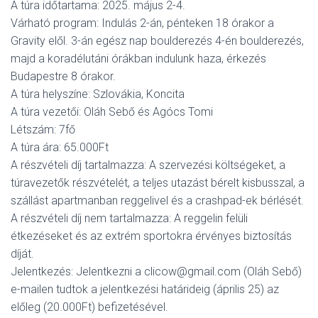
L
A túra időtartama: 2025. május 2-4.
Á
Várható program: Indulás 2-án, pénteken 18 órakor a
S
Gravity elől. 3-án egész nap boulderezés 4-én boulderezés,
A
majd a koradélutáni órákban indulunk haza, érkezés
Budapestre 8 órakor.
A túra helyszíne: Szlovákia, Koncita
A túra vezetői: Oláh Sebő és Agócs Tomi
Létszám: 7fő
A túra ára: 65.000Ft
A részvételi díj tartalmazza: A szervezési költségeket, a
túravezetők részvételét, a teljes utazást bérelt kisbusszal, a
szállást apartmanban reggelivel és a crashpad-ek bérlését.
A részvételi díj nem tartalmazza: A reggelin felüli
étkezéseket és az extrém sportokra érvényes biztosítás
díját.
Jelentkezés: Jelentkezni a clicow@gmail.com (Oláh Sebő)
e-mailen tudtok a jelentkezési határideig (április 25) az
előleg (20.000Ft) befizetésével.