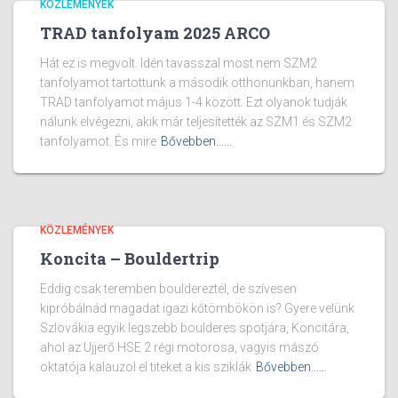
KÖZLEMÉNYEK
TRAD tanfolyam 2025 ARCO
Hát ez is megvolt. Idén tavasszal most nem SZM2
tanfolyamot tartottunk a második otthonunkban, hanem
TRAD tanfolyamot május 1-4 között. Ezt olyanok tudják
nálunk elvégezni, akik már teljesítették az SZM1 és SZM2
tanfolyamot. És mire
Bővebben...…
KÖZLEMÉNYEK
Koncita – Bouldertrip
Eddig csak teremben bouldereztél, de szívesen
kipróbálnád magadat igazi kőtömbökön is? Gyere velünk
Szlovákia egyik legszebb boulderes spotjára, Koncitára,
ahol az Ujjerő HSE 2 régi motorosa, vagyis mászó
oktatója kalauzol el titeket a kis sziklák
Bővebben...…