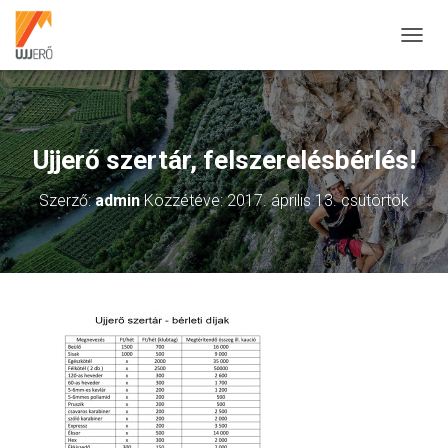
N
A
V
I
G
Á
Ujjerő szertár, felszerelésbérlés!
C
I
Szerző:
admin
Közzétéve:
2017. április 13. csütörtök
Ó
B
E
-
/
K
I
K
A
P
C
S
O