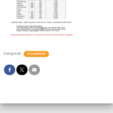
L
Á
S
A
Kategóriák:
KÖZLEMÉNYEK