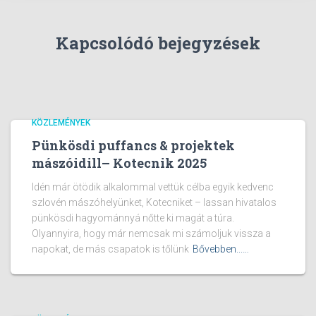
Kapcsolódó bejegyzések
KÖZLEMÉNYEK
Pünkösdi puffancs & projektek
mászóidill– Kotecnik 2025
Idén már ötödik alkalommal vettük célba egyik kedvenc
szlovén mászóhelyünket, Kotecniket – lassan hivatalos
pünkösdi hagyománnyá nőtte ki magát a túra.
Olyannyira, hogy már nemcsak mi számoljuk vissza a
napokat, de más csapatok is tőlünk
Bővebben...…