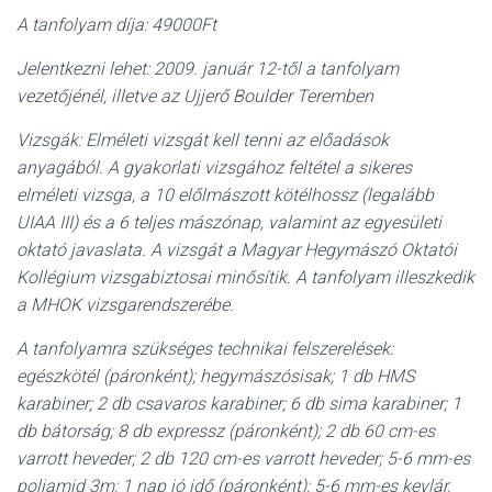
A tanfolyam díja: 49000Ft
Jelentkezni lehet: 2009. január 12-től a tanfolyam
vezetőjénél, illetve az Ujjerő Boulder Teremben
Vizsgák: Elméleti vizsgát kell tenni az előadások
anyagából. A gyakorlati vizsgához feltétel a sikeres
elméleti vizsga, a 10 előlmászott kötélhossz (legalább
UIAA III) és a 6 teljes mászónap, valamint az egyesületi
oktató javaslata. A vizsgát a Magyar Hegymászó Oktatói
Kollégium vizsgabiztosai minősítik. A tanfolyam illeszkedik
a MHOK vizsgarendszerébe.
A tanfolyamra szükséges technikai felszerelések:
egészkötél (páronként); hegymászósisak; 1 db HMS
karabiner; 2 db csavaros karabiner; 6 db sima karabiner; 1
db bátorság; 8 db expressz (páronként); 2 db 60 cm-es
varrott heveder; 2 db 120 cm-es varrott heveder; 5-6 mm-es
poliamid 3m; 1 nap jó idő (páronként); 5-6 mm-es kevlár,