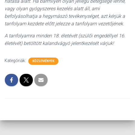
hatása alatt. Ha bármilyen olyan jellegű betegsége lenne,
vagy olyan gyógyszeres kezelés alatt áll, ami
befolyásolhatja a hegymászó tevékenységet, azt kérjük a
tanfolyam kezdete előtt jelezze a tanfolyam vezetőjének.
A tanfolyamra minden 18. életévét (szülői engedéllyel 16.
életévét) betöltött kalandvágyó jelentkezését várjuk!
Kategóriák:
KÖZLEMÉNYEK