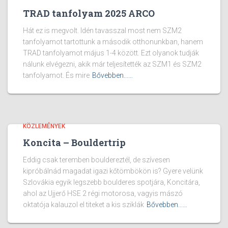
TRAD tanfolyam 2025 ARCO
Hát ez is megvolt. Idén tavasszal most nem SZM2
tanfolyamot tartottunk a második otthonunkban, hanem
TRAD tanfolyamot május 1-4 között. Ezt olyanok tudják
nálunk elvégezni, akik már teljesítették az SZM1 és SZM2
tanfolyamot. És mire
Bővebben...…
KÖZLEMÉNYEK
Koncita – Bouldertrip
Eddig csak teremben bouldereztél, de szívesen
kipróbálnád magadat igazi kőtömbökön is? Gyere velünk
Szlovákia egyik legszebb boulderes spotjára, Koncitára,
ahol az Ujjerő HSE 2 régi motorosa, vagyis mászó
oktatója kalauzol el titeket a kis sziklák
Bővebben...…