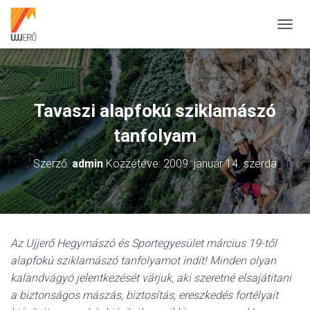
N
A
V
I
G
Á
Tavaszi alapfokú sziklamászó
C
I
tanfolyam
Ó
B
Szerző:
admin
Közzétéve:
2009. január 14. szerda
E
-
/
K
I
K
Az Ujjerő Hegymászó és Sportegyesület március 19-től
A
P
alapfokú sziklamászó tanfolyamot indít! Minden olyan
C
kalandvágyó jelentkezését várjuk, aki szeretné elsajátítani
S
a biztonságos mászás, biztosítás, ereszkedés fortélyait
O