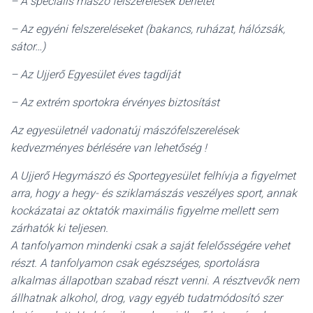
– A speciális mászó felszerelések bérletét
– Az egyéni felszereléseket (bakancs, ruházat, hálózsák,
sátor…)
– Az Ujjerő Egyesület éves tagdíját
– Az extrém sportokra érvényes biztosítást
Az egyesületnél vadonatúj mászófelszerelések
kedvezményes bérlésére van lehetőség !
A Ujjerő Hegymászó és Sportegyesület felhívja a figyelmet
arra, hogy a hegy- és sziklamászás veszélyes sport, annak
kockázatai az oktatók maximális figyelme mellett sem
zárhatók ki teljesen.
A tanfolyamon mindenki csak a saját felelősségére vehet
részt. A tanfolyamon csak egészséges, sportolásra
alkalmas állapotban szabad részt venni. A résztvevők nem
állhatnak alkohol, drog, vagy egyéb tudatmódosító szer