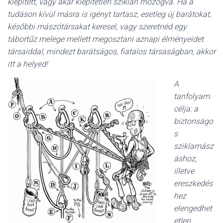
L
kiépített, vagy akár kiépítetlen sziklán mozogva. Ha a
Á
tudáson kívül másra is igényt tartasz, esetleg új barátokat,
S
későbbi mászótársakat keresel, vagy szeretnéd egy
A
tábortűz melege mellett megosztani aznapi élményeidet
társaiddal, mindezt barátságos, fiatalos társaságban, akkor
itt a helyed!
A
tanfolyam
célja: a
biztonságo
s
sziklamász
áshoz,
illetve
ereszkedés
hez
elengedhet
etlen