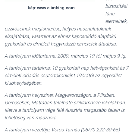
biztosítási
kép: www.climbing.com
lánc
elemeinek,
eszközeinek megismerése, helyes használatuknak
elsajátítása, valamint az ehhez kapcsolódó alapfokú
gyakorlati és elméleti hegymászó ismeretek átadása.
A tanfolyam időtartama: 2009. március 19-től május 9-ig.
A tanfolyam tartalma: 10 gyakorlati nap hétvégenként és 7
elméleti előadás csütörtökönként 19órától az egyesület
klubhelyiségében.
A tanfolyam helyszínei: Magyarországon, a Pilisben,
Gerecsében, Mátrában található sziklamászó iskolákban,
illetve a tanfolyam vége felé Ausztria magasabb falain is
lehetőség van mászásra.
A tanfolyam vezetője: Vörös Tamás (06/70 222-30-65)