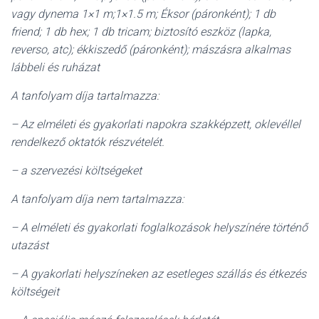
vagy dynema 1×1 m;1×1.5 m; Éksor (páronként); 1 db
friend; 1 db hex; 1 db tricam; biztosító eszköz (lapka,
reverso, atc); ékkiszedő (páronként); mászásra alkalmas
lábbeli és ruházat
A tanfolyam díja tartalmazza:
– Az elméleti és gyakorlati napokra szakképzett, oklevéllel
rendelkező oktatók részvételét.
– a szervezési költségeket
A tanfolyam díja nem tartalmazza:
– A elméleti és gyakorlati foglalkozások helyszínére történő
utazást
– A gyakorlati helyszíneken az esetleges szállás és étkezés
költségeit