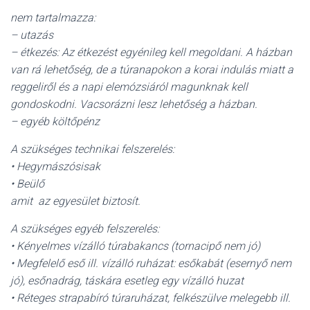
nem tartalmazza:
– utazás
– étkezés: Az étkezést egyénileg kell megoldani. A házban
van rá lehetőség, de a túranapokon a korai indulás miatt a
reggeliről és a napi elemózsiáról magunknak kell
gondoskodni. Vacsorázni lesz lehetőség a házban.
– egyéb költőpénz
A szükséges technikai felszerelés:
• Hegymászósisak
• Beülő
amit az egyesület biztosít.
A szükséges egyéb felszerelés:
• Kényelmes vízálló túrabakancs (tornacipő nem jó)
• Megfelelő eső ill. vízálló ruházat: esőkabát (esernyő nem
jó), esőnadrág, táskára esetleg egy vízálló huzat
• Réteges strapabíró túraruházat, felkészülve melegebb ill.