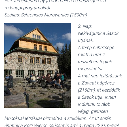
Este ismerkedés egy jó sör mellett és beszélgetés a
másnapi programokról
Szállás: Schronisco Murowaniec (1500m)
2. Nap:
Nekivágunk a Sasok
útjának.
A terep nehézsége
miatt a utat 2
részletben fogjuk
megcsinálni.
A mai nap feltúrázunk
a Zawrat hágóhoz
(2158m), itt kezdődik
a Sasok útja. Innen
indulunk tovább
végig gerincen
láncokkal létrákkal biztosítva a sziklákon. Az út során
érintjük a Kozi Wierch csúcsot is ami a maga 2291m-ével