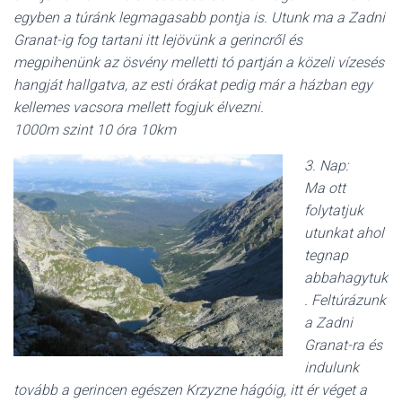
egyben a túránk legmagasabb pontja is. Utunk ma a Zadni
Granat-ig fog tartani itt lejövünk a gerincről és
megpihenünk az ösvény melletti tó partján a közeli vízesés
hangját hallgatva, az esti órákat pedig már a házban egy
kellemes vacsora mellett fogjuk élvezni.
1000m szint 10 óra 10km
3. Nap:
Ma ott
folytatjuk
utunkat ahol
tegnap
abbahagytuk
. Feltúrázunk
a Zadni
Granat-ra és
indulunk
tovább a gerincen egészen Krzyzne hágóig, itt ér véget a