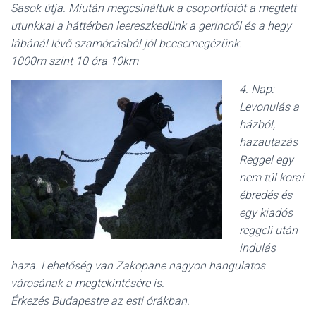
Sasok útja. Miután megcsináltuk a csoportfotót a megtett
utunkkal a háttérben leereszkedünk a gerincről és a hegy
lábánál lévő szamócásból jól becsemegézünk.
1000m szint 10 óra 10km
4. Nap:
Levonulás a
házból,
hazautazás
Reggel egy
nem túl korai
ébredés és
egy kiadós
reggeli után
indulás
haza. Lehetőség van Zakopane nagyon hangulatos
városának a megtekintésére is.
Érkezés Budapestre az esti órákban.