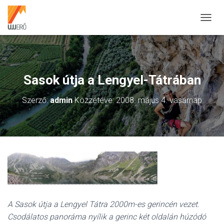
N
A
V
I
G
Á
Sasok útja a Lengyel-Tátrában
C
I
Szerző:
admin
Közzétéve:
2008. május 4. vasárnap
Ó
B
E
-
/
K
I
K
A
P
C
A Sasok útja a Lengyel Tátra 2000m-es gerincén vezet.
S
O
Csodálatos panoráma nyílik a gerinc két oldalán húzódó