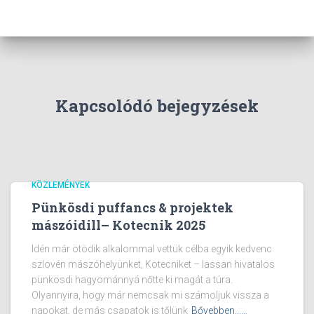
Kapcsolódó bejegyzések
KÖZLEMÉNYEK
Pünkösdi puffancs & projektek
mászóidill– Kotecnik 2025
Idén már ötödik alkalommal vettük célba egyik kedvenc
szlovén mászóhelyünket, Kotecniket – lassan hivatalos
pünkösdi hagyománnyá nőtte ki magát a túra.
Olyannyira, hogy már nemcsak mi számoljuk vissza a
napokat, de más csapatok is tőlünk
Bővebben...…