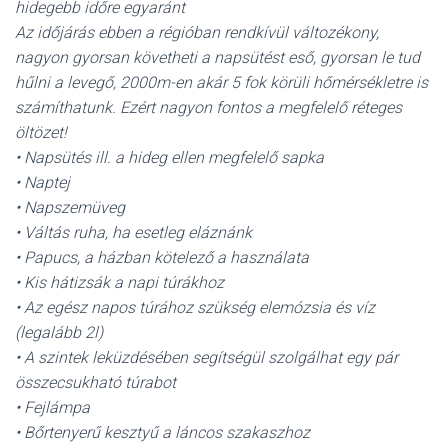
hidegebb időre egyaránt
Az időjárás ebben a régióban rendkívül változékony,
nagyon gyorsan követheti a napsütést eső, gyorsan le tud
hűlni a levegő, 2000m-en akár 5 fok körüli hőmérsékletre is
számíthatunk. Ezért nagyon fontos a megfelelő réteges
öltözet!
• Napsütés ill. a hideg ellen megfelelő sapka
• Naptej
• Napszemüveg
• Váltás ruha, ha esetleg eláznánk
• Papucs, a házban kötelező a használata
• Kis hátizsák a napi túrákhoz
• Az egész napos túrához szükség elemózsia és víz
(legalább 2l)
• A szintek leküzdésében segítségül szolgálhat egy pár
összecsukható túrabot
• Fejlámpa
• Bőrtenyerű kesztyű a láncos szakaszhoz