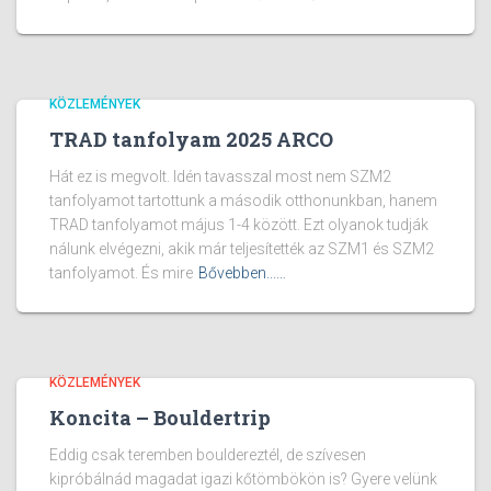
KÖZLEMÉNYEK
TRAD tanfolyam 2025 ARCO
Hát ez is megvolt. Idén tavasszal most nem SZM2
tanfolyamot tartottunk a második otthonunkban, hanem
TRAD tanfolyamot május 1-4 között. Ezt olyanok tudják
nálunk elvégezni, akik már teljesítették az SZM1 és SZM2
tanfolyamot. És mire
Bővebben...…
KÖZLEMÉNYEK
Koncita – Bouldertrip
Eddig csak teremben bouldereztél, de szívesen
kipróbálnád magadat igazi kőtömbökön is? Gyere velünk