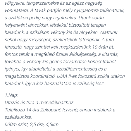
L
völgyekre, tengerszemekre és az egész hegység
Á
vonulataira. A tavak partján mély nyugalomra találhatunk,
S
A
a sziklákon pedig nagy izgalmakra. Utunk során
helyenként láncokkal, létrákkal biztosított terepen
haladunk, a sziklákon vékony kis ösvényeken. Alattunk
néhol nagy mélységek, szakadékok tátongnak. A túra
fárasztó, nagy szinttel kell megküzdenünk 10 órán át,
fontos tehát a megfelelő fizikai állóképesség, a kitartás,
továbbá a vékony kis gerinc folyamatos koncentrálást
igényel, így alapfeltétel a szédülésmentesség és a
magabiztos koordináció. UIAA II-es fokozatú szikla utakon
haladunk így a kéz használatára is szükség lesz.
1.Nap:
Utazás és túra a menedékházhoz
Találkozó 14 óra Zakopané felvonó, onnan indulunk a
szállásunkra.
600m szint, 2,5 óra, 4,5km