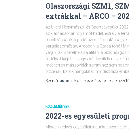
Olaszországi SZM1, SZ
extrákkal – ARCO – 20
Az Ujjerő Hegymászó- és Sportegyesület 2022
sziklamászó tanfolyamot hirdet, extra via ferra
montizással és lepárló üzem látogatással, a 
paradicsomában, Arcoban, a Garda-tónál! Min
várjuk, aki szeretné elsajátítani a biztonságo
fortélyait kiépített, vagy akár kiépítetlen szikl
mediterrán mászóvidék semmihez sem hasonlít
pizzériák, bárok hangulatát, mindezt laza embe
Szerző:
admin
| Közzétéve:
4 év
telt el a közzété
KÖZLEMÉNYEK
2022-es egyesületi pro
Minden kedves egyesületi tagunkat szeretettel 