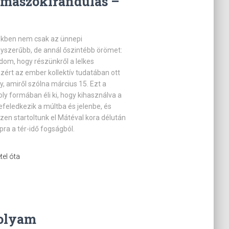
 mászókirándulás –
ekben nem csak az ünnepi
szerűbb, de annál őszintébb örömet:
om, hogy részünkről a lelkes
zért az ember kollektív tudatában ott
, amiről szólna március 15. Ezt a
 formában éli ki, hogy kihasználva a
lefeledkezik a múltba és jelenbe, és
szen startoltunk el Mátéval kora délután
ra a tér-idő fogságból.
tel óta
folyam