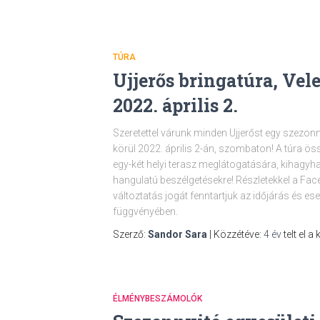
TÚRA
Ujjerős bringatúra, Vel
2022. április 2.
Szeretettel várunk minden Ujjerőst egy szezonn
körül 2022. április 2-án, szombaton! A túra ös
egy-két helyi terasz meglátogatására, kihagyhat
hangulatú beszélgetésekre! Részletekkel a Fa
változtatás jogát fenntartjuk az időjárás és e
függvényében.
Szerző:
Sandor Sara
| Közzétéve:
4 év
telt el a
ÉLMÉNYBESZÁMOLÓK