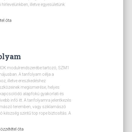
írlevelünkben, illetve egyesületünk
tel óta
folyam
HOK modulrendszerébe tartozó, SZM1
májusban. A tanfolyam célja a
z, illetve ereszkedéshez
 eszközeinek megismerése, helyes
kapcsolódó alapfokú gyakorlati és
vebb infó itt. A tanfolyamra jelentkezés
almászó teremben, vagy sziklamászó
ó készség szintű top rope biztosítás. A
 közzététel óta