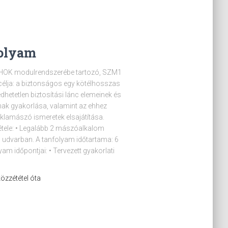
folyam
MHOK modulrendszerébe tartozó, SZM1
célja: a biztonságos egy kötélhosszas
hetetlen biztosítási lánc elemeinek és
ak gyakorlása, valamint az ehhez
iklamászó ismeretek elsajátítása.
tétele: • Legalább 2 mászóalkalom
 udvarban. A tanfolyam időtartama: 6
yam időpontjai: • Tervezett gyakorlati
 közzététel óta