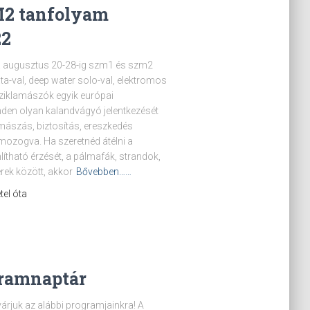
M2 tanfolyam
22
. augusztus 20-28-ig szm1 és szm2
ta-val, deep water solo-val, elektromos
sziklamászók egyik európai
den olyan kalandvágyó jelentkezését
s mászás, biztosítás, ereszkedés
án mozogva. Ha szeretnéd átélni a
ható érzését, a pálmafák, strandok,
rek között, akkor
Bővebben……
tel óta
gramnaptár
várjuk az alábbi programjainkra! A