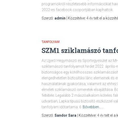
programokról részletesebb információkat havi h
2022-es facebook csoportjában kaphattok.
Szerző:
admin
| Közzétéve:
4 év
telt el a közzété
TANFOLYAM
SZM1 sziklamászó tan
Az Ujjerő Hegymászó és Sportegyesület az M
sziklamászó tanfolyamot hirdet 2022. április-
biztonságos egy kötélhosszas sziklamászásho
elengedhetetlen biztosítási lánc elemeinek és
használatának gyakorlása, valamint az ehhez 
elméleti sziklamászó ismeretek elsajátítása. Bő
feltétele: Legalább 2 mászóalkalom köteles f
udvarban; Lapka típusú biztosító eszközzel val
tanfolyam időtartama: 6
Bővebben……
Szerző:
Sandor Sara
| Közzétéve:
4 év
telt el a