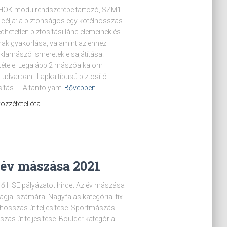
MHOK modulrendszerébe tartozó, SZM1
célja: a biztonságos egy kötélhosszas
hetetlen biztosítási lánc elemeinek és
ak gyakorlása, valamint az ehhez
iklamászó ismeretek elsajátítása.
ltétele: Legalább 2 mászóalkalom
udvarban. Lapka típusú biztosító
tosítás A tanfolyam
Bővebben……
 közzététel óta
 év mászása 2021
erő HSE pályázatot hirdet Az év mászása
gjai számára! Nagyfalas kategória: fix
élhosszas út teljesítése. Sportmászás
sszas út teljesítése. Boulder kategória: