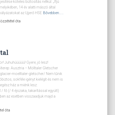
ítése köteles biztosítás nélkül. „Ifjú
melyikében, 14 év alatti mászó által
 pályázatokat az Ujjerő HSE
Bővebben……
 közzététel óta
tal
or! Juhuhúúúúú! Gyere, jó lesz!
terep: Ausztria – Mölltaler Gletscher
-glacier-moelltaler-gletscher/ Nem tűnik
biztos, sokféle igényt kielégít és nem is
 egész ház a miénk lesz:
 fő (/ 4 éjszaka, takarítással együtt)
bben az esetben visszaadjuk majd a
tel óta