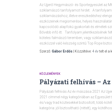
Az Ujjerő Hegymászó- és Sportegyesület az 
sziklamászó tanfolyamot hirdet. A tanfolyam 
sziklamászáshoz, illetve ereszkedéshez elenged
eszközeinek megismerése, helyes használatán
kapcsolódó alapfokú gyakorlati és elméleti sz
Bővebb infó itt. Tanfolyam jelentkezésének fe
köteles falmászó teremben, vagy sziklamászó 
eszközzel való készség szintű Top Rope biz
Szerző:
Gábor Erdős
| Közzétéve:
4 év
telt el a
KÖZLEMÉNYEK
Pályázati felhívás – Az
Pályázati felhívás Az év mászása 2021 Az Ujj
2021 címmel négy kategóriában az Egyesület ta
és/vagy trad köztesekkel biztosított, több köt
kategória: jól biztosítható (nittelt), egy kötélho