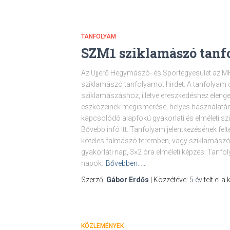
TANFOLYAM
SZM1 sziklamászó tan
Az Ujjerő Hegymászó- és Sportegyesület az 
sziklamászó tanfolyamot hirdet. A tanfolyam 
sziklamászáshoz, illetve ereszkedéshez elenged
eszközeinek megismerése, helyes használatán
kapcsolódó alapfokú gyakorlati és elméleti sz
Bővebb infó itt. Tanfolyam jelentkezésének fel
köteles falmászó teremben, vagy sziklamászó
gyakorlati nap, 3×2 óra elméleti képzés. Tanfol
napok:
Bővebben……
Szerző:
Gábor Erdős
| Közzétéve:
5 év
telt el a
KÖZLEMÉNYEK