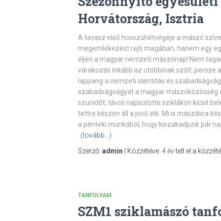
Szezonnyitó egyesületi
Horvátország, Isztria
A tavasz első hosszúhétvégéje a mászó szív
megemlékezést rejti magában, hanem egy egy
éljen a magyar nemzeti mászónap! Nem tagad
várakozás inkább az utóbbinak szólt, persze a
lappang a nemzeti identitás és szabadságvágy
szabadságvágyat a magyar mászóközösség oly
szünidőt, távoli napsütötte sziklákon kicsit be
tettre készen áll a jövő elé. Mi is mászásra ké
a pénteki munkából, hogy kiszakadjunk pár nap
(tovább…)
Szerző:
admin
| Közzétéve:
4 év
telt el a közzété
TANFOLYAM
SZM1 sziklamászó tan