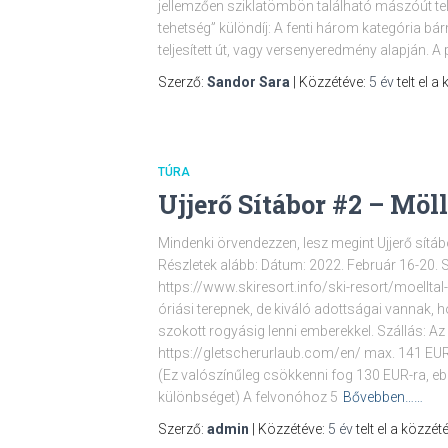
jellemzően sziklatömbön található mászóút teljes
tehetség” különdíj: A fenti három kategória bár
teljesített út, vagy versenyeredmény alapján. A
Szerző:
Sandor Sara
| Közzétéve:
5 év
telt el a
TÚRA
Ujjerő Sítábor #2 – Möll
Mindenki örvendezzen, lesz megint Ujjerő sítáb
Részletek alább: Dátum: 2022. Február 16-20. Sí
https://www.skiresort.info/ski-resort/moelltal
óriási terepnek, de kiváló adottságai vannak, hó
szokott rogyásig lenni emberekkel. Szállás: Az
https://gletscherurlaub.com/en/ max. 141 EUR /
(Ez valószínűleg csökkenni fog 130 EUR-ra, e
különbséget) A felvonóhoz 5
Bővebben……
Szerző:
admin
| Közzétéve:
5 év
telt el a közzété