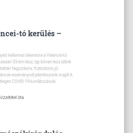
encei-tó kerülés –
yitó kellemes tekerésre a Velencei-tó
szesen 33 km lesz, így bőven lesz időnk
atlan fagyizásra, frizbizésre, jó
cebook-eseménynél jelentkezünk majd! A
setleges COVID-19 korlátozások
 közzététel óta