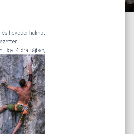
r és heveder halmot
jezetten
, így 4 óra tájban,