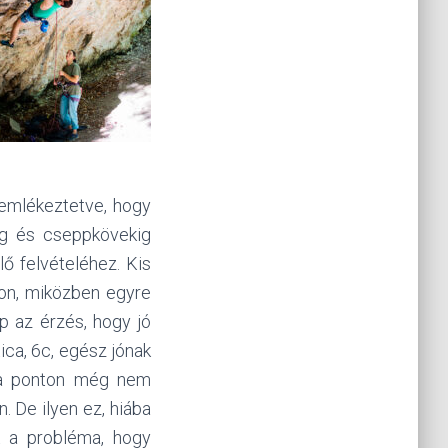
 emlékeztetve, hogy
kig és cseppkövekig
ő felvételéhez. Kis
lon, miközben egyre
p az érzés, hogy jó
ica, 6c, egész jónak
n a ponton még nem
 De ilyen ez, hiába
k a probléma, hogy