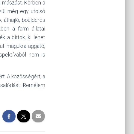
i mászást. Körben a
zül még egy utolsó
 áthajló, boulderes
ben a farm állatai
 a birtok, ki lehet
akat magukra aggató,
rspektívából nem is
t. A közösségért, a
 csalódást. Remélem