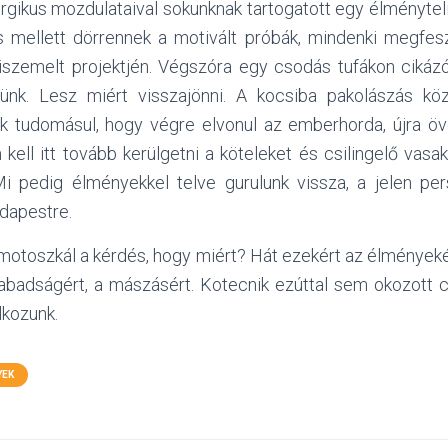
ergikus mozdulataival sokunknak tartogatott egy élménytel
 mellett dörrennek a motivált próbák, mindenki megfes
kiszemelt projektjén. Végszóra egy csodás tufákon cikázó,
tünk. Lesz miért visszajönni. A kocsiba pakolászás köz
 tudomásul, hogy végre elvonul az emberhorda, újra övék
kell itt tovább kerülgetni a köteleket és csilingelő vas
Mi pedig élményekkel telve gurulunk vissza, a jelen pe
udapestre.
motoszkál a kérdés, hogy miért? Hát ezekért az élményekér
zabadságért, a mászásért. Kotecnik ezúttal sem okozott
lkozunk.
YEK