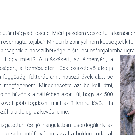
lutáni bágyadt csend. Miért pakolom veszettül a karabine
si csomagtartójába? Minden bizonnyal nem kecsegtet kife
laltságnak a hosszúhétvége előtti csúcsforgalomba ugrani
. Hogy miért? A mászásért, az élményért, a
saságért, a természetért. Sok összetevő alkotja
 függőségi faktorát, amit hosszú évek alatt se
en megfejtenem. Mindenesetre azt be kell látni,
dolog húzódik a háttérben azon túl, hogy az 500
 követ jobb fogdosni, mint az 1 km-re lévőt. Ha
szólna a dolog, az kevés lenne.
, izgatottan és jó hangulatban csordogálunk az
duzzadó autófolyóban, azzal a boldog tudattal,