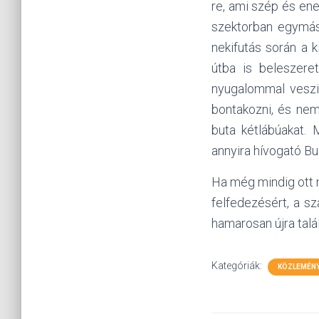
re, ami szép és en
szektorban egymás
nekifutás során a 
útba is beleszere
nyugalommal veszik
bontakozni, és nem 
buta kétlábúakat. 
annyira hívogató B
Ha még mindig ott 
felfedezésért, a s
hamarosan újra talá
Kategóriák:
KÖZLEMÉN