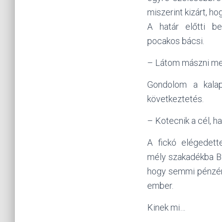
miszerint kizárt, h
A határ előtti b
pocakos bácsi.
– Látom mászni men
Gondolom a kalap
következtetés.
– Kotecnik a cél, h
A fickó elégedett
mély
szakadékba Bo
hogy semmi pénzért
ember.
Kinek mi…