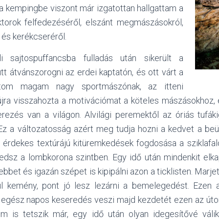
 a kempingbe viszont már izgatottan hallgattam a
ktorok felfedezéséről, elszánt megmászásokról,
l és kerékcseréről.
 sajtospuffancsba fulladás után sikerült a
tt átvánszorogni az erdei kaptatón, és ott várt a
rtom magam nagy sportmászónak, az itteni
jra visszahozta a motivációmat a köteles mászásokhoz,
ezés van a világon. Alvilági peremektől az óriás tufá
 Ez a változatosság azért meg tudja hozni a kedvet a beül
 érdekes textúrájú kitüremkedések fogdosása a sziklafa
sz a lombkorona szintben. Egy idő után mindenkit elka
bbet és igazán szépet is kipipálni azon a ticklisten. Marjet
túl kemény, pont jó lesz lezárni a bemelegedést. Eze
y egész napos keseredés veszi majd kezdetét ezen az úton.
em is tetszik már, egy idő után olyan idegesítővé váli