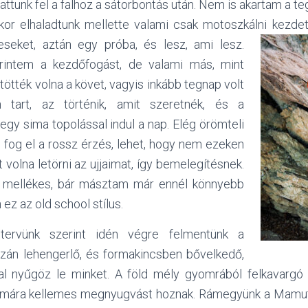
tunk fel a falhoz a sátorbontás után. Nem is akartam a te
kor elhaladtunk mellette valami csak motoszkálni kezd
seket, aztán egy próba, és lesz, ami lesz.
intem a kezdőfogást, de valami más, mint
tötték volna a követ, vagyis inkább tegnap volt
n tart, az történik, amit szeretnék, és a
egy sima topolással indul a nap. Elég örömteli
ag fog el a rossz érzés, lehet, hogy nem ezeken
 volna letörni az ujjaimat, így bemelegítésnek.
l mellékes, bár másztam már ennél könnyebb
n ez az old school stílus.
 tervünk szerint idén végre felmentünk a
azán lehengerlő, és formakincsben bővelkedő,
kal nyűgöz le minket. A föld mély gyomrából felkavargó
ámára kellemes megnyugvást hoznak. Rámegyünk a Mamu