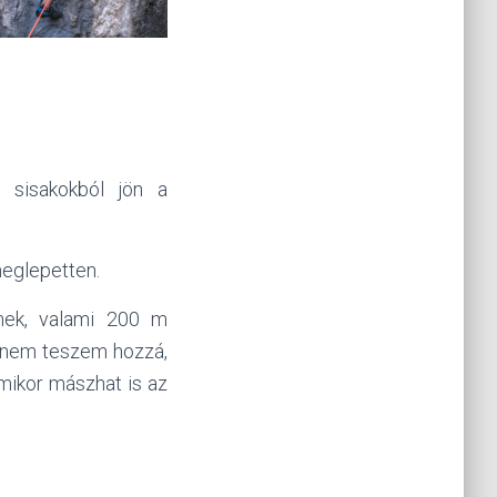
 sisakokból jön a
meglepetten.
nnek, valami 200 m
r nem teszem hozzá,
mikor mászhat is az