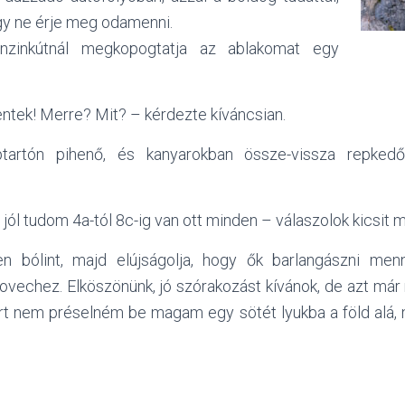
ogy ne érje meg odamenni.
enzinkútnál megkopogtatja az ablakomat egy
tek! Merre? Mit? – kérdezte kíváncsian.
tartón pihenő, és kanyarokban össze-vissza repkedő
a jól tudom 4a-tól 8c-ig van ott minden – válaszolok kicsit 
en bólint, majd elújságolja, hogy ők barlangászni me
vechez. Elköszönünk, jó szórakozást kívánok, de azt má
 nem préselném be magam egy sötét lyukba a föld alá, 