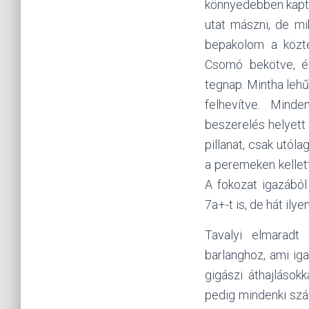
könnyedebben kaptat
utat mászni, de mi
bepakolom a közte
Csomó bekötve, ér
tegnap. Mintha lehű
felhevítve. Minde
beszerelés helyett 
pillanat, csak utól
a peremeken kellett
A fokozat igazábó
7a+-t is, de hát ilye
Tavalyi elmaradt
barlanghoz, ami ig
gigászi áthajlások
pedig mindenki sz