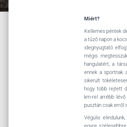
Miért?
Kellemes péntek dé
a tűző napon a koc
idegnyugtató elfog
mégis
megtesszük
hangulatért, a tár
ennek a sportnak a
sikerült tökéletes
hogy több rejtett 
km-rel arrébb lévő
pusztán csak erről 
Végülis elindulunk
egyre szélesebbre 