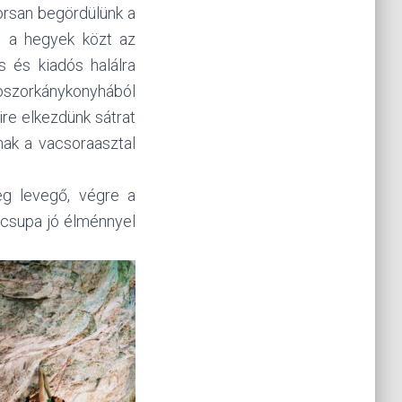
orsan begördülünk a
m a hegyek közt az
s és kiadós halálra
oszorkánykonyhából
Mire elkezdünk sátrat
lnak a vacsoraasztal
eg levegő, végre a
n csupa jó élménnyel