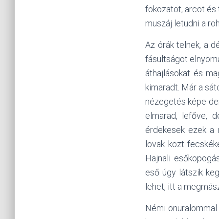
fokozatot, arcot és 
muszáj letudni a ro
Az órák telnek, a d
fásultságot elnyoma
áthajlásokat és ma
kimaradt. Már a sát
nézegetés képe dere
elmarad, lefőve, 
érdekesek ezek a 
lovak közt fecskék
Hajnali esőkopogás
eső úgy látszik keg
lehet, itt a megmás
Némi önuralommal si