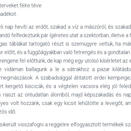
terveket félre téve
hadékot.
éli nap hevíti az erdőt, szakad a víz a mászóról, és szakad
ndó felfedeztünk pár ígéretes utat a szektorban, illetve 
gas táblákat tartogató részt is szemügyre vettük, ha már 
or előtt, és a függőágyakban való fetrengés és a gondtalan
ngene fel előttünk, de kap még egy utolsó kísérletet az el
de vidáman ballagunk a le a sátrakhoz a pazar kilátásb
megmászások. A szabadsággal átitatott erdei kempingezé
et kergető kiscicák, és a végtelen vacsora elég jól feled
 riaszt az öntudatlan álomból, majd képszakadás és na
yes volt hozzánk, csak egy kicsit lehűtötte a levegőt, a
zós idő.
került visszafogni a reggelire elfogyasztott termékek sz