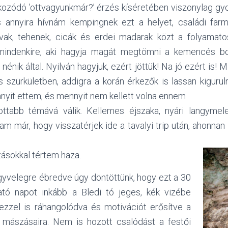
kozódó ’ottvagyunkmár?’ érzés kíséretében viszonylag gy
 annyira hívnám kempingnek ezt a helyet, családi far
vak, tehenek, cicák és erdei madarak közt a folyamato
mindenkire, aki hagyja magát megtömni a kemencés b
énik által. Nyilván hagyjuk, ezért jöttük! Na jó ezért is! 
es szürkületben, addigra a korán érkezők is lassan kiguru
nnyit ettem, és mennyit nem kellett volna ennem
ottabb témává válik. Kellemes éjszaka, nyári langymel
m már, hogy visszatérjek ide a tavalyi trip után, ahonna
sokkal tértem haza.
 egyvelegre ébredve úgy döntöttünk, hogy ezt a 30
ató napot inkább a Bledi tó jeges, kék vizébe
 ezzel is ráhangolódva és motivációt erősítve a
 mászásaira. Nem is hozott csalódást a festői