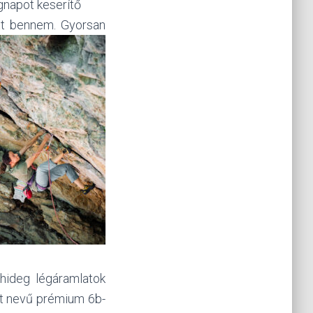
gnapot keserítő
ett bennem. Gyorsan
 hideg légáramlatok
t nevű prémium 6b-