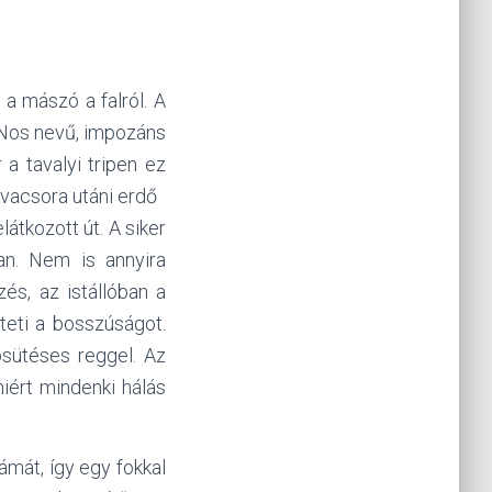
 a mászó a falról. A
a Nos nevű, impozáns
a tavalyi tripen ez
 vacsora utáni erdő
átkozott út. A siker
an. Nem is annyira
s, az istállóban a
teti a bosszúságot.
psütéses reggel. Az
miért mindenki hálás
ámát, így egy fokkal