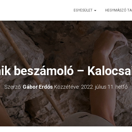
EGYESÜLET
HEGYMÁSZÓ T
ik beszámoló – Kalocsai
Szerző:
Gábor Erdős
Közzétéve:
2022. július 11. hétfő