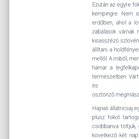
Ezután az egyre fo
kempingre. Nem is
erdőben, ahol a lo
zabálások várnak 
kisasszézó szlovén n
állítani a holdfény
mellől. A miből, me
hamar a legfelkap
természetben. Várta
és
ösztönző megmászá
Hajnali állatricsaj
plusz fokot tartog
csobbanva töltjük,
következő két nap