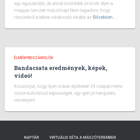
egy egyszerűbb, de annál őszintébb örömet: éljen a
magyar nemzeti mászónap! Nem tagadom, hogy
részünkről a lelkes várakozás inkább az
Bővebben...…
ÉLMÉNYBESZÁMOLÓK
Bandacsata eredmények, képek,
videó!
Köszönjük, hogy ilyen sokan eljöttetek! 24 csapat mérte
össze különböző képességeit, egy igen jó hangulatú
versenyen!
NAPTÁR
VIRTUÁLIS SÉTA A MÁSZÓTEREMBEN