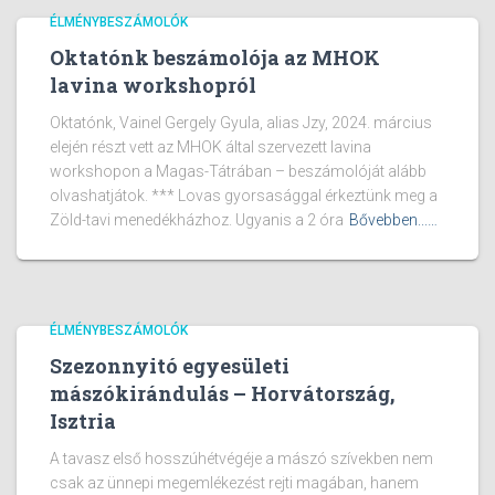
ÉLMÉNYBESZÁMOLÓK
Oktatónk beszámolója az MHOK
lavina workshopról
Oktatónk, Vainel Gergely Gyula, alias Jzy, 2024. március
elején részt vett az MHOK által szervezett lavina
workshopon a Magas-Tátrában – beszámolóját alább
olvashatjátok. *** Lovas gyorsasággal érkeztünk meg a
Zöld-tavi menedékházhoz. Ugyanis a 2 óra
Bővebben...…
ÉLMÉNYBESZÁMOLÓK
Szezonnyitó egyesületi
mászókirándulás – Horvátország,
Isztria
A tavasz első hosszúhétvégéje a mászó szívekben nem
csak az ünnepi megemlékezést rejti magában, hanem