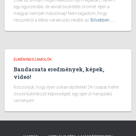
csak az ünnepi megemlékezést rejti magában, hanem
egy egyszerűbb, de annál őszintébb örömet: éljen a
magyar nemzeti mászónap! Nem tagadom, hogy
részünkről a lelkes várakozás inkább az
Bővebben...…
ÉLMÉNYBESZÁMOLÓK
Bandacsata eredmények, képek,
videó!
Köszönjük, hogy ilyen sokan eljöttetek! 24 csapat mérte
össze különböző képességeit, egy igen jó hangulatú
versenyen!