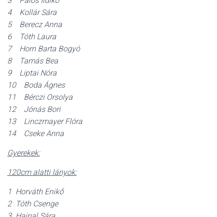
3 Pálos Ildikó
4 Kollár Sára
5 Berecz Anna
6 Tóth Laura
7 Horn Barta Bogyó
8 Tamás Bea
9 Liptai Nóra
10 Boda Ágnes
11 Bérczi Orsolya
12 Jónás Bori
13 Linczmayer Flóra
14 Cseke Anna
Gyerekek:
120cm alatti lányok:
1 Horváth Enikő
2 Tóth Csenge
3 Hajnal Sára