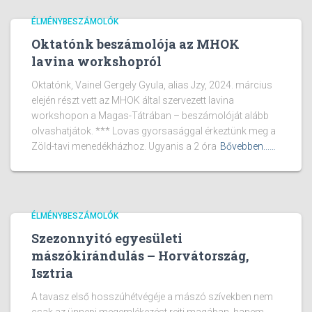
ÉLMÉNYBESZÁMOLÓK
Oktatónk beszámolója az MHOK
lavina workshopról
Oktatónk, Vainel Gergely Gyula, alias Jzy, 2024. március
elején részt vett az MHOK által szervezett lavina
workshopon a Magas-Tátrában – beszámolóját alább
olvashatjátok. *** Lovas gyorsasággal érkeztünk meg a
Zöld-tavi menedékházhoz. Ugyanis a 2 óra
Bővebben...…
ÉLMÉNYBESZÁMOLÓK
Szezonnyitó egyesületi
mászókirándulás – Horvátország,
Isztria
A tavasz első hosszúhétvégéje a mászó szívekben nem