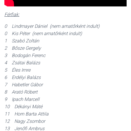
Férfiak:
0 Lindmayer Dániel (nem amatőrként indult)
0 Kis Péter (nem amatőrként indult)
1 Szabó Zoltán
2 Bősze Gergely
3 Bodogán Ferenc
4 Zsátai Balázs
5 Éles Imre
6 Erdélyi Balázs
7 Habetler Gábor
8 Arató Róbert
9 Ipach Marcell
10 Dékányi Máté
11 Horn Barta Attila
12 Nagy Zsombor
13 Jenőfi Ambrus